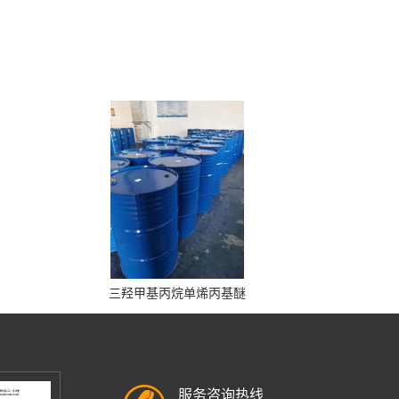
三羟甲基丙烷单烯丙基醚
服务咨询热线