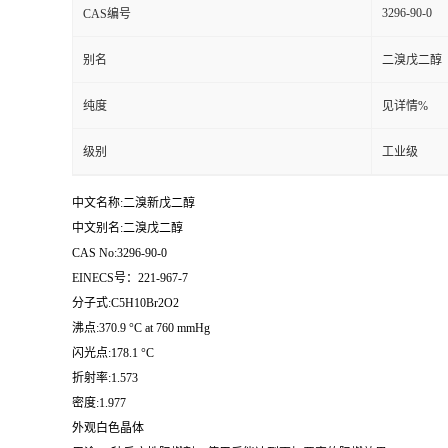
3296-90-0
CAS编号
留
别名
二溴戊二醇
言
纯度
见详情%
级别
工业级
中文名称:二溴新戊二醇
中文别名:二溴戊二醇
CAS No:3296-90-0
EINECS号：221-967-7
分子式:C5H10Br2O2
沸点:370.9 °C at 760 mmHg
闪光点:178.1 °C
折射率:1.573
密度:1.977
外观白色晶体