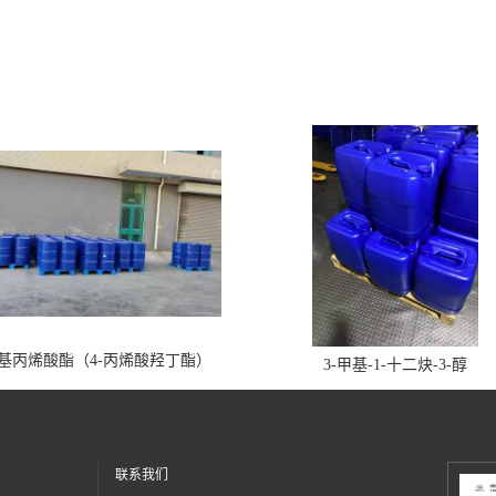
丁基丙烯酸酯（4-丙烯酸羟丁酯）
3-甲基-1-十二炔-3-醇
联系我们