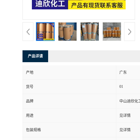
书
荣
誉
产品详请
联
产地
广东
系
01
货号
方
品牌
中山迪欣化
式
用途
见详情
在
包装规格
见详情
线