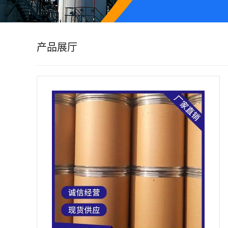
公
司
产品展厅
动
态
产
品
展
厅
证