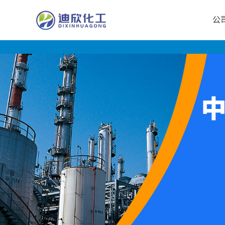
公
公
司
首
页
公
司
介
绍