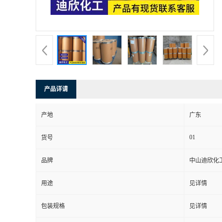
书
荣
誉
产品详请
联
产地
广东
系
01
货号
方
品牌
中山迪欣化
式
用途
见详情
在
包装规格
见详情
线