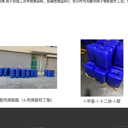
料中间体,用于合成三芳甲烷类染料，如碱性艳蓝BO；也可作为光敏剂用于电影胶片工业
丁基丙烯酸酯（4-丙烯酸羟丁酯）
3-甲基-1-十二炔-3-醇