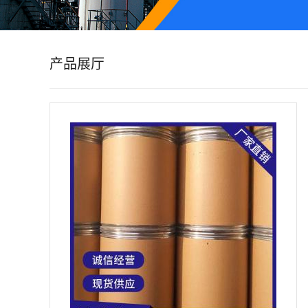
公
司
产品展厅
动
态
产
品
展
厅
证