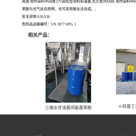
用途:用作染料中间体;UV固化型涂料和油墨;光引发剂EMK 用作染
苯胺与光气反应而得，也可采用氧化法合成。;
安全说明:S26;S36
危险品运输编号：UN 3077 9/PG 3
相关产品：
4-羟基
三缩水甘油基间氨基苯酚