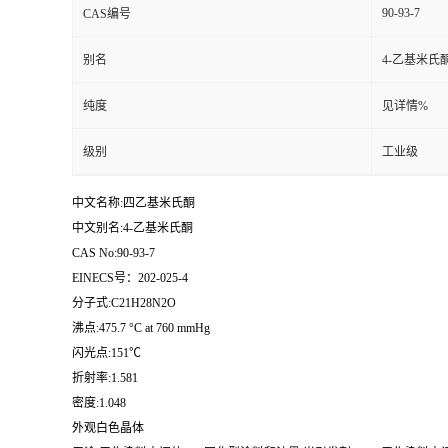
90-93-7
CAS编号
留
别名
4-乙基米氏
言
纯度
见详情%
级别
工业级
中文名称:四乙基米氏酮
中文别名:4-乙基米氏酮
CAS No:90-93-7
EINECS号：202-025-4
分子式:C21H28N2O
沸点:475.7 °C at 760 mmHg
闪光点:151℃
折射率:1.581
密度:1.048
外观白色晶体