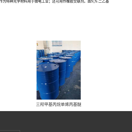
；作为特种光学材料用于微电工业；还可用作橡胶交联剂。由N,N-二乙基
三羟甲基丙烷单烯丙基醚