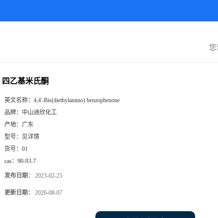
您
四乙基米氏酮
英文名称：
4,4'-Bis(diethylamino) benzophenone
品牌：
中山迪欣化工
产地：
广东
型号：
见详情
货号：
01
cas：
90-93-7
发布日期：
2023-02-25
更新日期：
2026-08-07