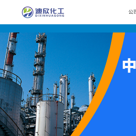
公
公
司
首
页
公
司
介
绍