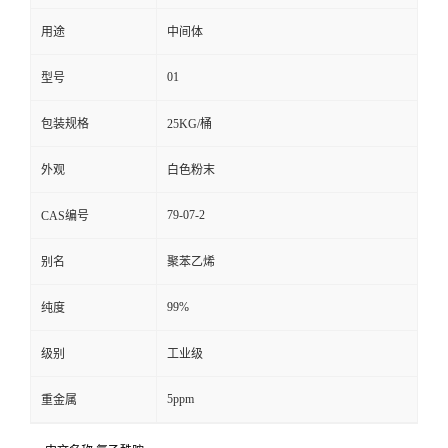
用途
中间体
留
01
型号
言
包装规格
25KG/桶
外观
白色粉末
79-07-2
CAS编号
别名
聚苯乙烯
99%
纯度
级别
工业级
5ppm
重金属