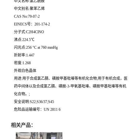
中文名称:氯乙酰胺
中文别名:聚苯乙烯
CAS No:79-07-2
EINECS号：201-174-2
分子式:C2H4ClNO
沸点:224.5℃
闪光点:256 °C at 760 mmHg
折射率:1.447
密度:1.268
外观白色晶体
用途:用于合成氯乙腈、磺胺甲基吡嗪等有机化合物;用于有机合成，医
药中间体以及合成氯乙腈、磺胺-3-甲氧基吡嗪、磺胺甲基吡嗪等有机
化合物。;
安全说明:S22;S36/37;S45
危险品运输编号：UN 2811 6
相关产品：