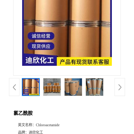
公
司
动
态
产
品
展
氯乙酰胺
厅
英文名称：
Chloroacetamide
证
品牌：
迪欣化工