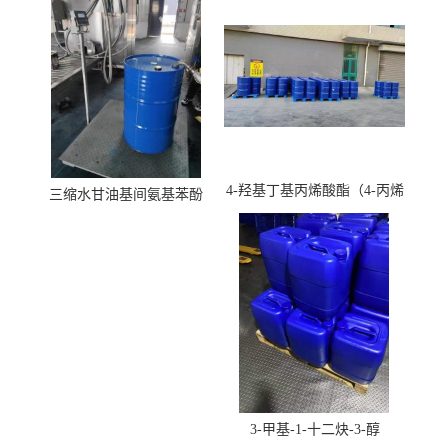
4-羟基丁基丙烯酸酯（4-丙烯
三缩水甘油基间氨基苯酚
酸羟丁酯）
3-甲基-1-十二炔-3-醇