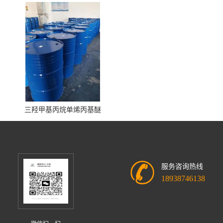
三羟甲基丙烷单烯丙基醚
服务咨询热线
18938746138