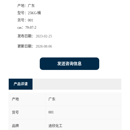
产地：
广东
书
型号：
25KG/桶
货号：
001
荣
cas：
79-07-2
发布日期：
2023-02-25
誉
更新日期：
2026-08-06
联
发送咨询信息
系
方
产品详请
式
产地
广东
在
001
货号
品牌
迪欣化工
线