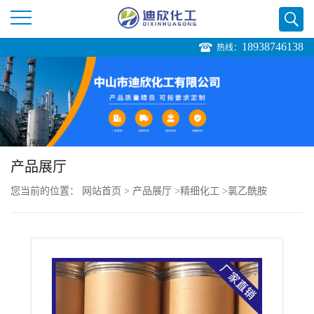
18938746138
热线：
公
司
首
页
产品展厅
您当前的位置：
网站首页
>
产品展厅
>
精细化工
>
氯乙酰胺
公
司
介
绍