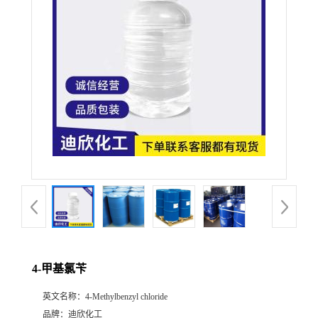
公
司
动
态
产
品
展
4-甲基氯苄
厅
英文名称：
4-Methylbenzyl chloride
证
品牌：
迪欣化工