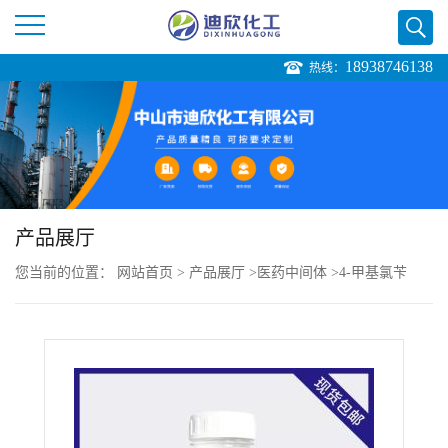
18938746138
热线：
公
司
首
页
产品展厅
您当前的位置：
网站首页
>
产品展厅
>
医药中间体
>
4-甲基氯苄
公
司
介
绍