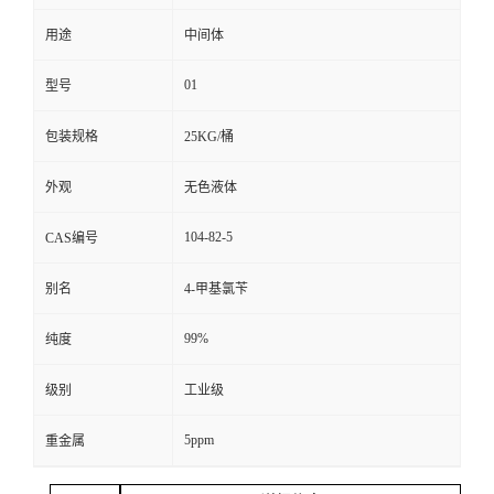
用途
中间体
留
01
型号
言
包装规格
25KG/桶
外观
无色液体
104-82-5
CAS编号
别名
4-甲基氯苄
99%
纯度
级别
工业级
5ppm
重金属