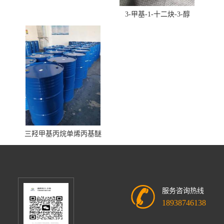
3-甲基-1-十二炔-3-醇
三羟甲基丙烷单烯丙基醚
服务咨询热线
18938746138