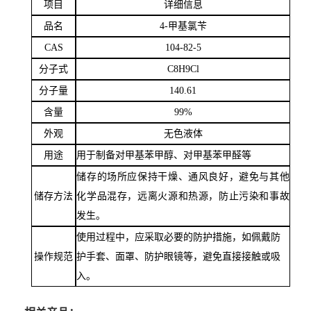
项目
详细信息
品名
4-甲基氯苄
CAS
104-82-5
分子式
C8H9Cl
分子量
140.61
含量
99%
外观
无色液体
用途
用于制备对甲基苯甲醇、对甲基苯甲醛等
储存的场所应保持干燥、通风良好，避免与其他
储存方法
化学品混存，远离火源和热源，防止污染和事故
发生。
使用过程中，应采取必要的防护措施，如佩戴防
操作规范
护手套、面罩、防护眼镜等，避免直接接触或吸
入。