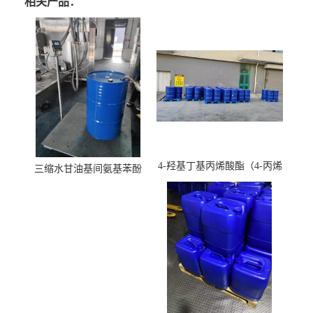
相关产品：
4-羟基丁基丙烯酸酯（4-丙烯
三缩水甘油基间氨基苯酚
酸羟丁酯）