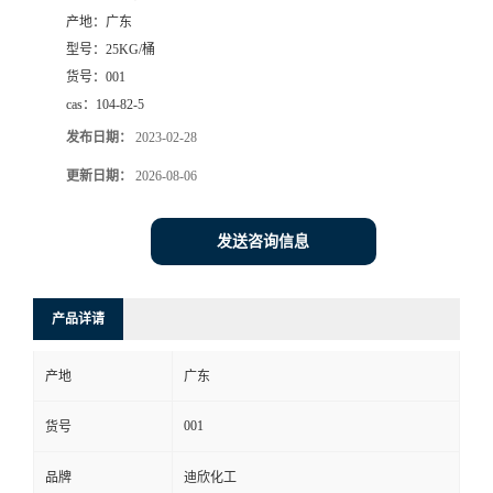
产地：
广东
书
型号：
25KG/桶
货号：
001
荣
cas：
104-82-5
发布日期：
2023-02-28
誉
更新日期：
2026-08-06
联
发送咨询信息
系
方
产品详请
式
产地
广东
在
001
货号
品牌
迪欣化工
线