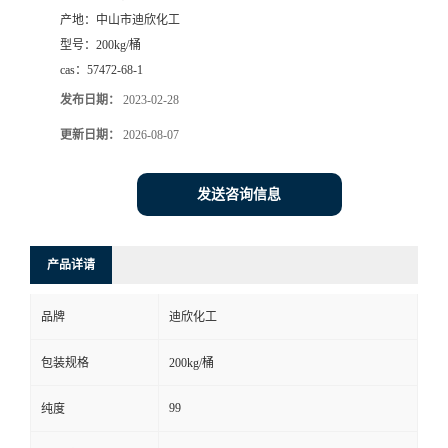
产地：
中山市迪欣化工
书
型号：
200kg/桶
cas：
57472-68-1
荣
发布日期：
2023-02-28
誉
更新日期：
2026-08-07
联
发送咨询信息
系
产品详请
方
品牌
迪欣化工
式
包装规格
200kg/桶
在
99
纯度
线