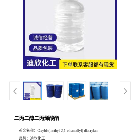
公
司
动
态
产
品
展
二丙二醇二丙烯酸酯
厅
英文名称：
Oxybis(methyl-2,1-ethanediyl) diacrylate
证
品牌：
迪欣化工