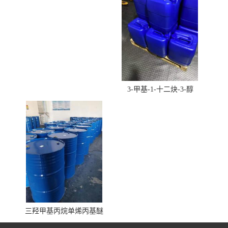
3-甲基-1-十二炔-3-醇
三羟甲基丙烷单烯丙基醚