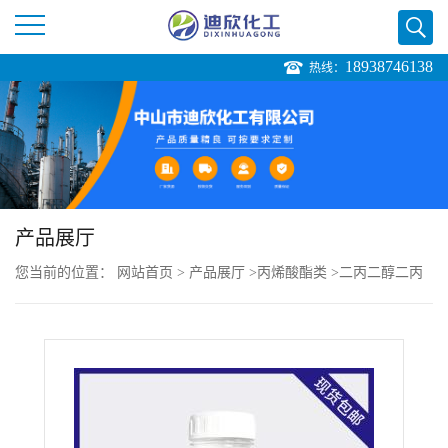
18938746138
热线：
公
司
首
页
产品展厅
您当前的位置：
网站首页
>
产品展厅
>
丙烯酸酯类
>
二丙二醇二丙
公
烯酸酯
司
介
绍