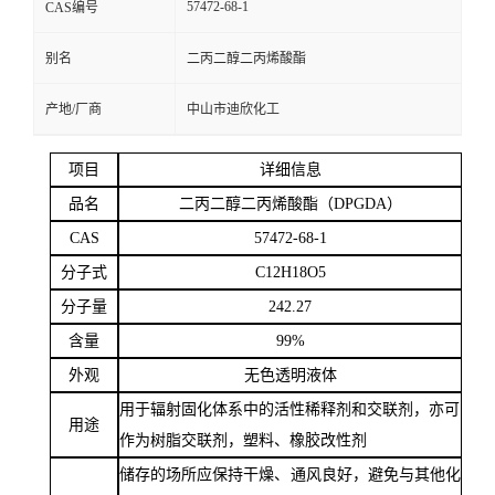
57472-68-1
CAS编号
留
别名
二丙二醇二丙烯酸酯
言
产地/厂商
中山市迪欣化工
项目
详细信息
品名
二丙二醇二丙烯酸酯（
DPGDA）
CAS
57472-68-1
分子式
C12H18O5
分子量
242.27
含量
99%
外观
无色透明液体
用于辐射固化体系中的活性稀释剂和交联剂，亦可
用途
作为树脂交联剂，塑料、橡胶改性剂
储存的场所应保持干燥、通风良好，避免与其他化