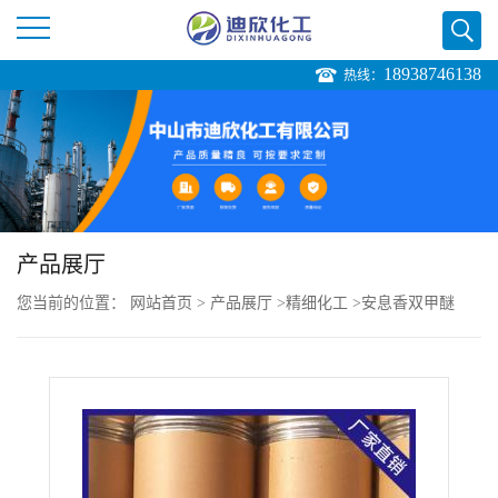
18938746138
热线：
公
司
首
页
产品展厅
您当前的位置：
网站首页
>
产品展厅
>
精细化工
>
安息香双甲醚
公
司
介
绍