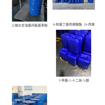
4-羟基丁基丙烯酸酯（4-丙烯
三缩水甘油基间氨基苯酚
酸羟丁酯）
3-甲基-1-十二炔-3-醇