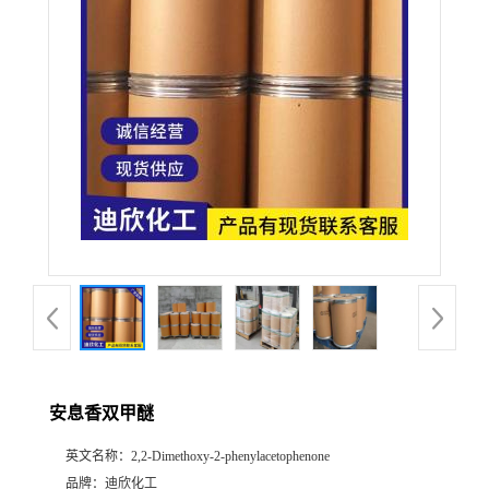
公
司
动
态
产
品
展
安息香双甲醚
厅
英文名称：
2,2-Dimethoxy-2-phenylacetophenone
证
品牌：
迪欣化工