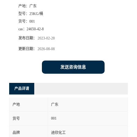
产地：
广东
书
型号：
25KG/桶
货号：
001
荣
cas：
24650-42-8
发布日期：
2023-02-28
誉
更新日期：
2026-08-08
联
发送咨询信息
系
方
产品详请
式
产地
广东
在
001
货号
品牌
迪欣化工
线