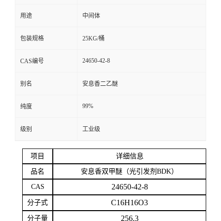
用途
中间体
留
包装规格
25KG/桶
言
24650-42-8
CAS编号
别名
安息香二乙醚
99%
纯度
级别
工业级
项目
详细信息
品名
安息香双甲醚（光引发剂
BDK）
24650-42-8
CAS
C16H16O3
分子式
256.3
分子量