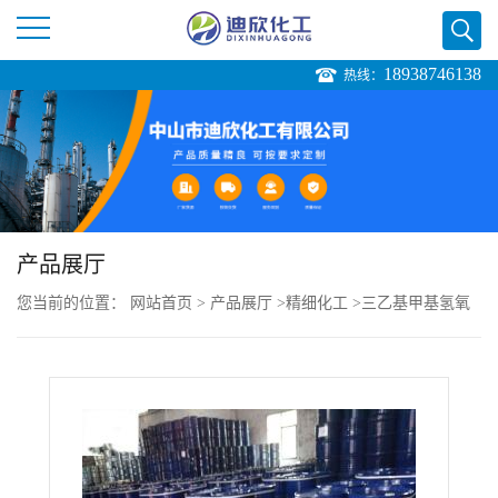
18938746138
热线：
公
司
首
页
产品展厅
您当前的位置：
网站首页
>
产品展厅
>
精细化工
>
三乙基甲基氢氧
公
化铵 溶液
司
介
绍