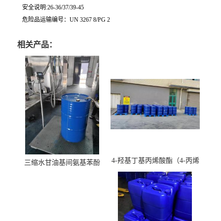
安全说明:26-36/37/39-45
危险品运输编号：UN 3267 8/PG 2
相关产品：
4-羟基丁基丙烯酸酯（4-丙烯
三缩水甘油基间氨基苯酚
酸羟丁酯）