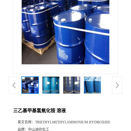
公
司
动
态
产
品
展
三乙基甲基氢氧化铵 溶液
厅
英文名称：
TRIETHYLMETHYLAMMONIUM HYDROXIDE
证
品牌：
中山迪欣化工