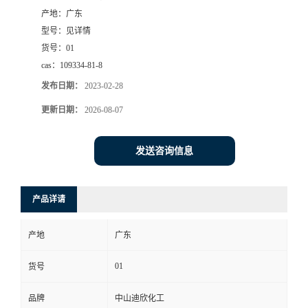
产地：
广东
书
型号：
见详情
货号：
01
荣
cas：
109334-81-8
发布日期：
2023-02-28
誉
更新日期：
2026-08-07
联
发送咨询信息
系
方
产品详请
式
产地
广东
在
01
货号
品牌
中山迪欣化工
线