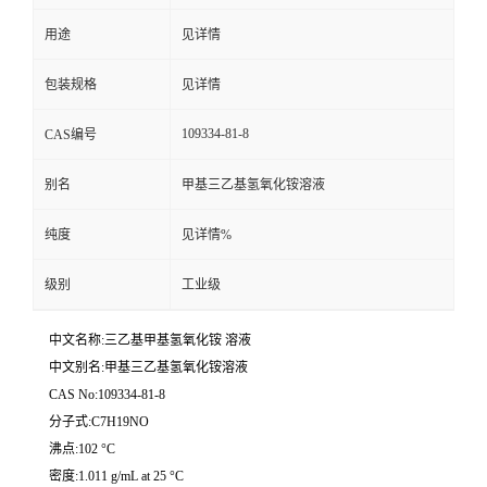
用途
见详情
留
包装规格
见详情
言
109334-81-8
CAS编号
别名
甲基三乙基氢氧化铵溶液
纯度
见详情%
级别
工业级
中文名称:三乙基甲基氢氧化铵 溶液
中文别名:甲基三乙基氢氧化铵溶液
CAS No:109334-81-8
分子式:C7H19NO
沸点:102 °C
密度:1.011 g/mL at 25 °C