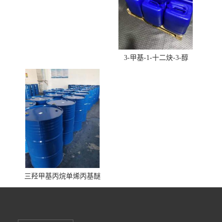
3-甲基-1-十二炔-3-醇
三羟甲基丙烷单烯丙基醚