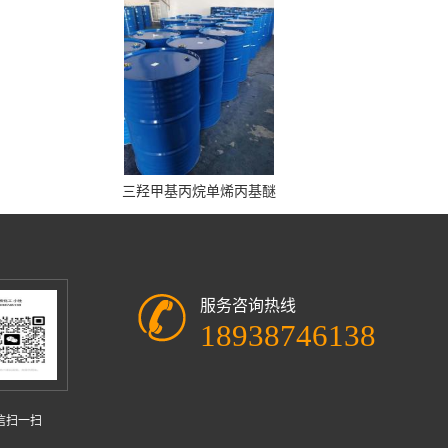
三羟甲基丙烷单烯丙基醚
服务咨询热线
18938746138
信扫一扫