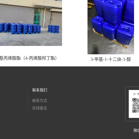
丁基丙烯酸酯（4-丙烯酸羟丁酯）
3-甲基-1-十二炔-3-醇
联系我们
联系方式
在线留言
微