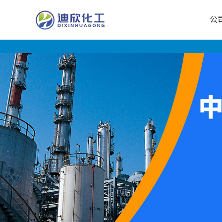
公
公
司
首
页
公
司
介
绍