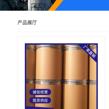
公
司
产品展厅
动
态
产
品
展
厅
证