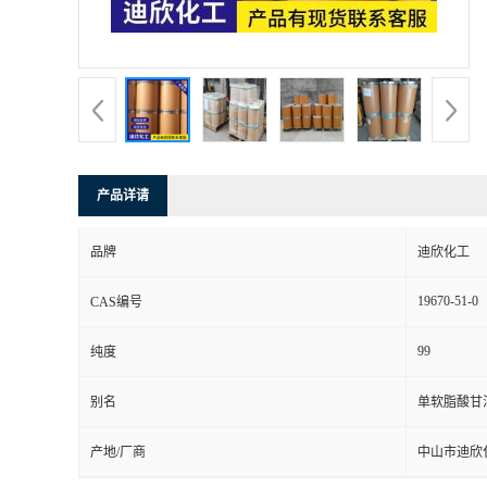
书
荣
誉
产品详请
联
品牌
迪欣化工
系
19670-51-0
CAS编号
方
99
纯度
式
别名
单软脂酸甘
在
产地/厂商
中山市迪欣
线