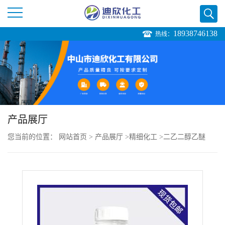
18938746138
热线：
公
司
首
页
产品展厅
您当前的位置：
网站首页
>
产品展厅
>
精细化工
>
二乙二醇乙醚
公
（二甘醇单乙醚）
司
介
绍