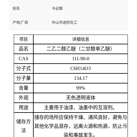
别名
卡必醇
留
产地/厂商
中山市迪欣化工
言
项目
详细信息
品名
二乙二醇乙醚（二甘醇单乙醚）
CAS
111-90-0
分子式
C6H14O3
分子量
134.17
含量
99%
外观
无色透明液体
用途
主要用于油漆、油墨中的互溶剂
。
储存的场所应保持干燥、通风良好，避免与
储存方
其他化学品混存，远离火源和热源，防止污
法
染和事故发生。