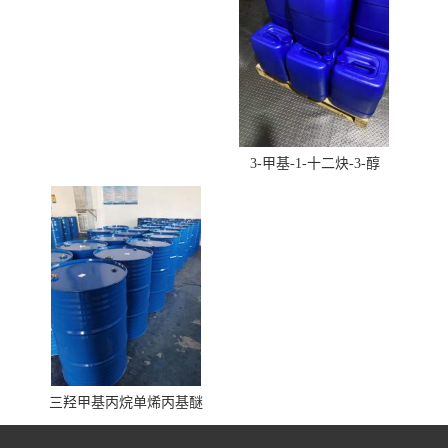
3-甲基-1-十二炔-3-醇
三羟甲基丙烷单烯丙基醚