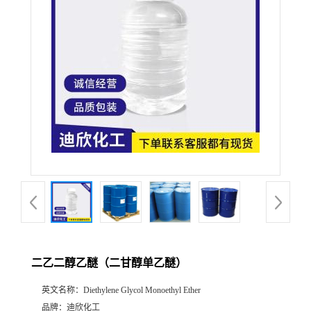
公
司
动
态
产
品
展
二乙二醇乙醚（二甘醇单乙醚）
厅
英文名称：
Diethylene Glycol Monoethyl Ether
证
品牌：
迪欣化工