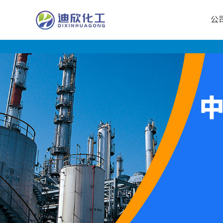
公
公
司
首
页
公
司
介
绍