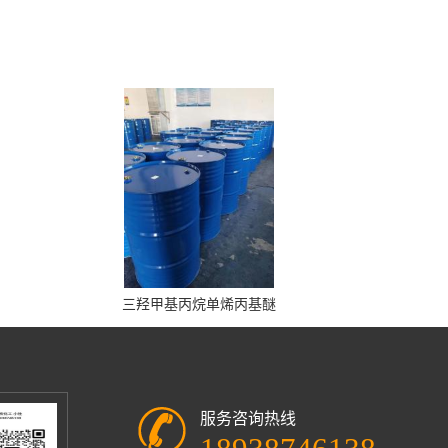
三羟甲基丙烷单烯丙基醚
服务咨询热线