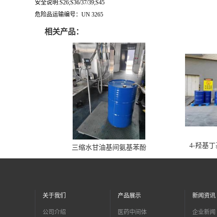
安全说明:S26;S36/37/39;S45
危险品运输编号：UN 3265
相关产品：
4-羟基
三缩水甘油基间氨基苯酚
关于我们
产品展示
新闻资讯
公司介绍
医药中间体
企业新闻