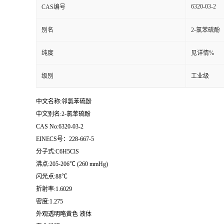
6320-03-2
CAS编号
留
别名
2-氯苯硫酚
言
纯度
见详情%
级别
工业级
中文名称:邻氯苯硫酚
中文别名:2-氯苯硫酚
CAS No:6320-03-2
EINECS号：228-667-5
分子式:C6H5ClS
沸点:205-206℃ (260 mmHg)
闪光点:88℃
折射率:1.6029
密度:1.275
外观透明略黄色 液体