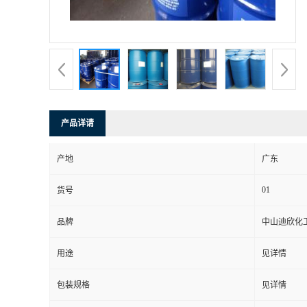
书
荣
誉
产品详请
联
产地
广东
系
01
货号
方
品牌
中山迪欣化
式
用途
见详情
在
包装规格
见详情
线