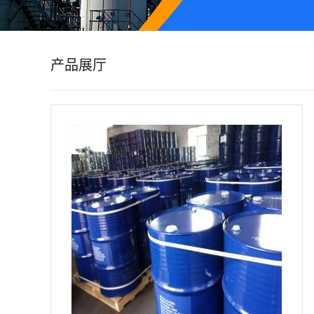
公
司
产品展厅
动
态
产
品
展
厅
证