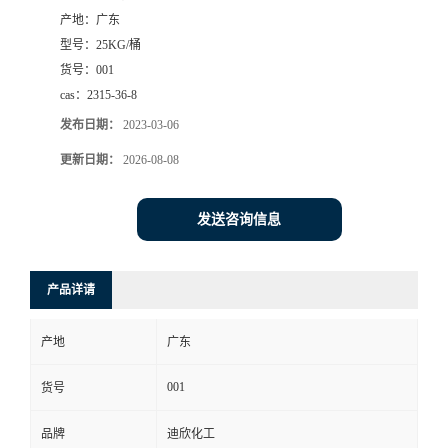
产地：
广东
书
型号：
25KG/桶
货号：
001
荣
cas：
2315-36-8
发布日期：
2023-03-06
誉
更新日期：
2026-08-08
联
发送咨询信息
系
方
产品详请
式
产地
广东
在
001
货号
品牌
迪欣化工
线