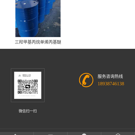
三羟甲基丙烷单烯丙基醚
服务咨询热线
18938746138
微信扫一扫