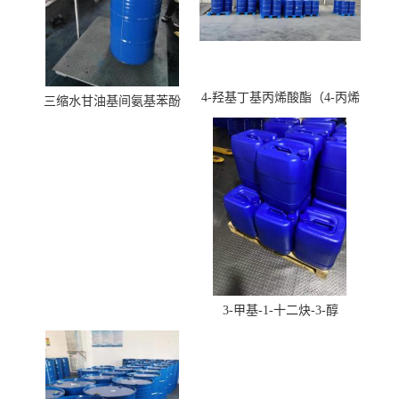
4-羟基丁基丙烯酸酯（4-丙烯
三缩水甘油基间氨基苯酚
酸羟丁酯）
3-甲基-1-十二炔-3-醇