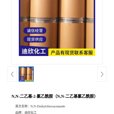
公
司
动
态
产
品
展
N,N-二乙基-2-氯乙酰胺（N,N-二乙基氯乙酰胺）
厅
英文名称：
N,N-Diethylchloroacetamide
证
品牌：
迪欣化工