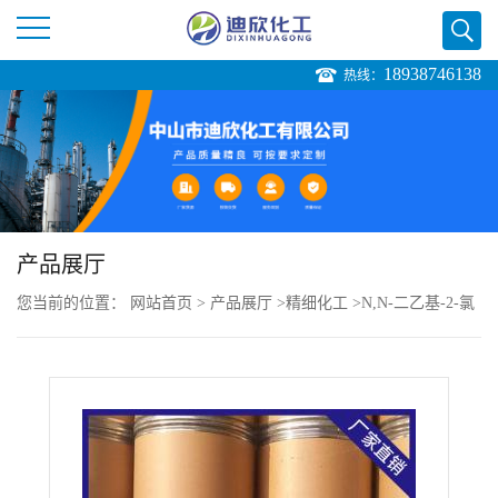
18938746138
热线：
公
司
首
页
产品展厅
您当前的位置：
网站首页
>
产品展厅
>
精细化工
>
N,N-二乙基-2-氯
公
乙酰胺（N,N-二乙基氯乙酰胺）
司
介
绍