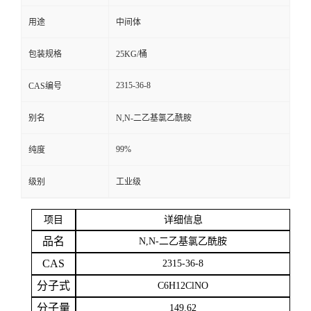
用途
中间体
留
包装规格
25KG/桶
言
2315-36-8
CAS编号
别名
N,N-二乙基氯乙酰胺
99%
纯度
级别
工业级
项目
详细信息
品名
N,N-二乙基氯乙酰胺
CAS
2315-36-8
分子式
C6H12ClNO
分子量
149.62