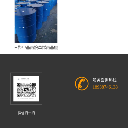
三羟甲基丙烷单烯丙基醚
服务咨询热线
18938746138
微信扫一扫