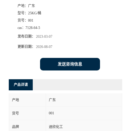
产地：
广东
书
型号：
25KG/桶
货号：
001
荣
cas：
7128-64-5
发布日期：
2023-03-07
誉
更新日期：
2026-08-07
联
发送咨询信息
系
方
产品详请
式
产地
广东
在
001
货号
品牌
迪欣化工
线