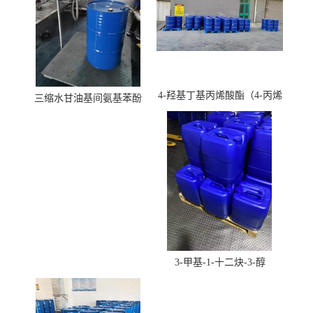
4-羟基丁基丙烯酸酯（4-丙烯
三缩水甘油基间氨基苯酚
酸羟丁酯）
3-甲基-1-十二炔-3-醇