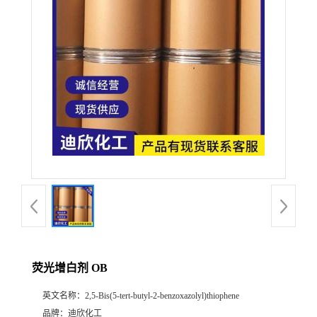
公
司
动
态
产
品
展
荧光增白剂 OB
厅
英文名称：
2,5-Bis(5-tert-butyl-2-benzoxazolyl)thiophene
证
品牌：
迪欣化工