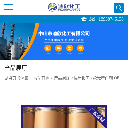
18938746138
热线：
公
司
首
页
产品展厅
您当前的位置：
网站首页
>
产品展厅
>
精细化工
>
荧光增白剂 OB
公
司
介
绍