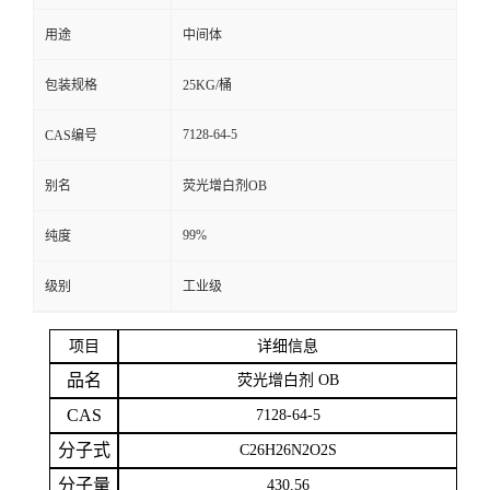
用途
中间体
留
包装规格
25KG/桶
言
7128-64-5
CAS编号
别名
荧光增白剂OB
99%
纯度
级别
工业级
项目
详细信息
品名
荧光增白剂
OB
CAS
7128-64-5
分子式
C26H26N2O2S
分子量
430.56