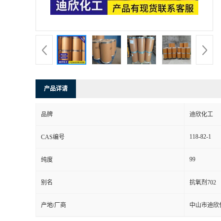
书
荣
誉
产品详请
联
品牌
迪欣化工
系
118-82-1
CAS编号
方
99
纯度
式
别名
抗氧剂702
在
产地/厂商
中山市迪欣
线