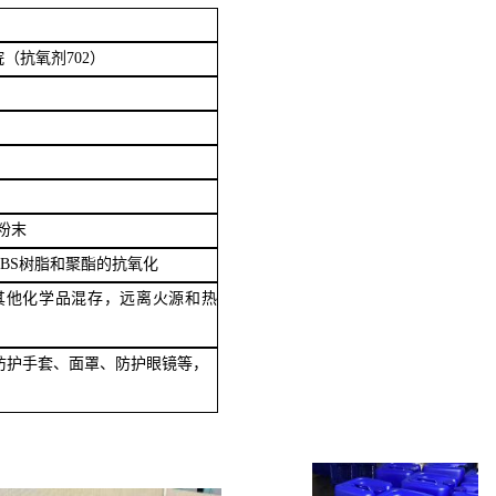
甲烷（抗氧剂702）
粉末
ABS树脂和聚酯的抗氧化
其他化学品混存，远离火源和热
防护手套、面罩、防护眼镜等，