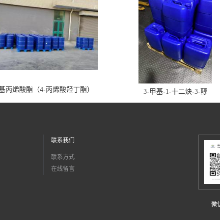
丁基丙烯酸酯（4-丙烯酸羟丁酯）
3-甲基-1-十二炔-3-醇
联系我们
联系方式
在线留言
微