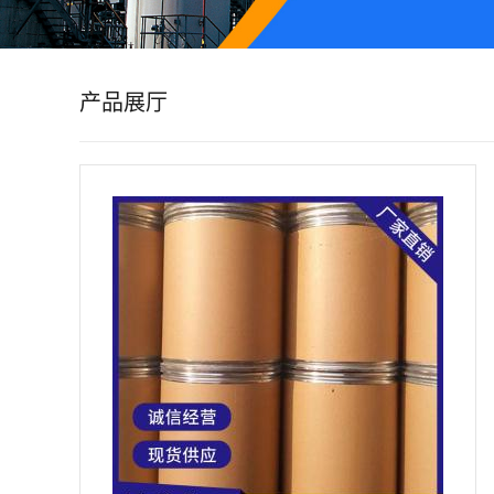
公
司
产品展厅
动
态
产
品
展
厅
证