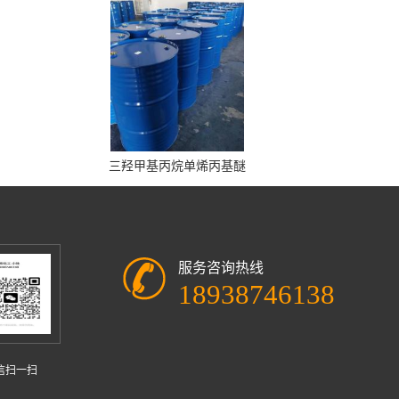
三羟甲基丙烷单烯丙基醚
服务咨询热线
18938746138
信扫一扫