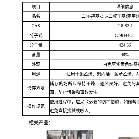
项目
详细信息
留
品名
二
(4-羟基-3,5-二叔丁基)苯
CAS
118-82-1
言
分子式
C29H44O2
分子量
424.66
含量
98%
外观
白色至浅黄色结晶
用途
适用于聚乙烯、聚丙烯、聚苯乙烯、
储存的场所应保持干燥、通风良好，避免与
储存方法
源，防止污染和事故发生。
使用过程中，应采取必要的防护措施，如佩戴
操作规范
避免直接接触或吸入。
相关产品：