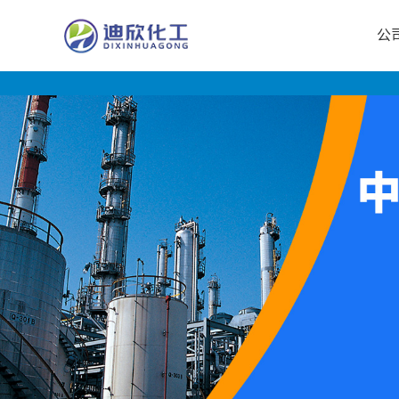
公
公
司
首
页
公
司
介
绍