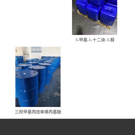
3-甲基-1-十二炔-3-醇
三羟甲基丙烷单烯丙基醚