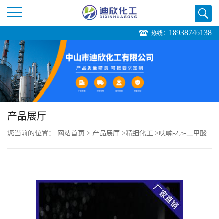
18938746138
热线：
公
司
首
页
产品展厅
您当前的位置：
网站首页
>
产品展厅
>
精细化工
>
呋喃-2,5-二甲酸
公
二甲酯（2,5-呋喃二甲酸二甲酯）
司
介
绍