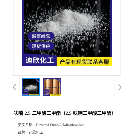
公
司
动
态
产
品
展
呋喃-2,5-二甲酸二甲酯（2,5-呋喃二甲酸二甲酯）
厅
英文名称：
Dimethyl Furan-2,5-dicarboxylate
证
品牌：
迪欣化工