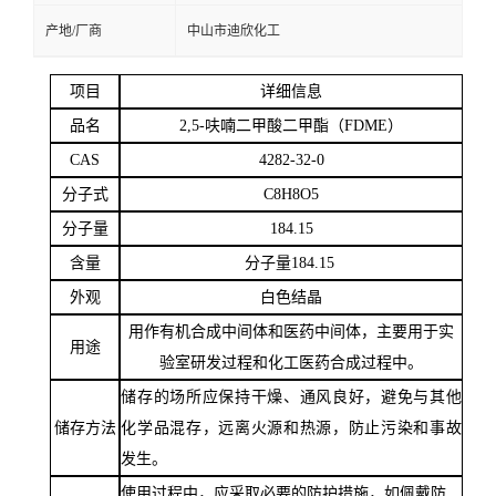
产地/厂商
中山市迪欣化工
留
项目
详细信息
言
品名
2,5-呋喃二甲酸二甲酯（FDME）
CAS
4282-32-0
分子式
C8H8O5
分子量
184.15
含量
分子量
184.15
外观
白色结晶
用作有机合成中间体和医药中间体，主要用于实
用途
验室研发过程和化工医药合成过程中。
储存的场所应保持干燥、通风良好，避免与其他
储存方法
化学品混存，远离火源和热源，防止污染和事故
发生。
使用过程中，应采取必要的防护措施，如佩戴防