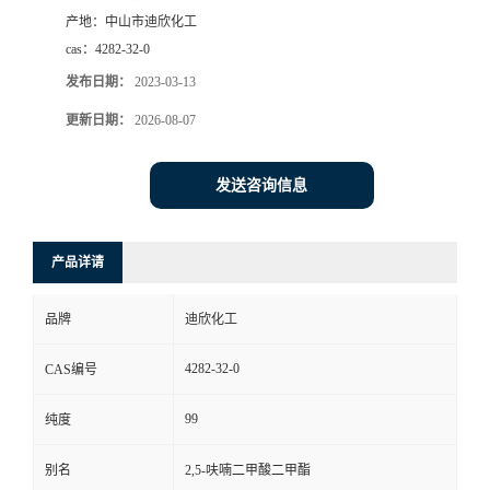
产地：
中山市迪欣化工
书
cas：
4282-32-0
发布日期：
2023-03-13
荣
更新日期：
2026-08-07
誉
发送咨询信息
联
系
产品详请
方
品牌
迪欣化工
式
4282-32-0
CAS编号
99
纯度
在
别名
2,5-呋喃二甲酸二甲酯
线