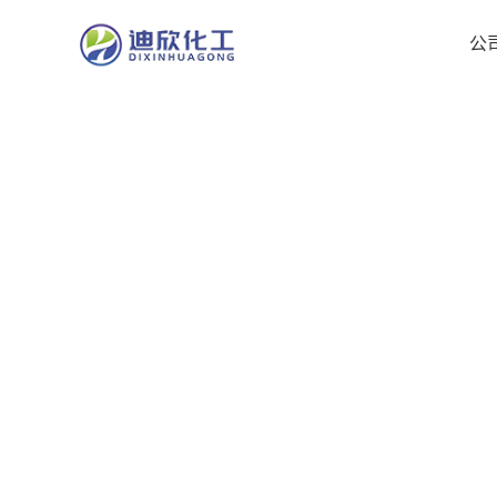
公
公
司
首
页
公
司
介
绍