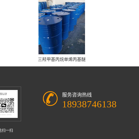
三羟甲基丙烷单烯丙基醚
服务咨询热线
18938746138
信扫一扫