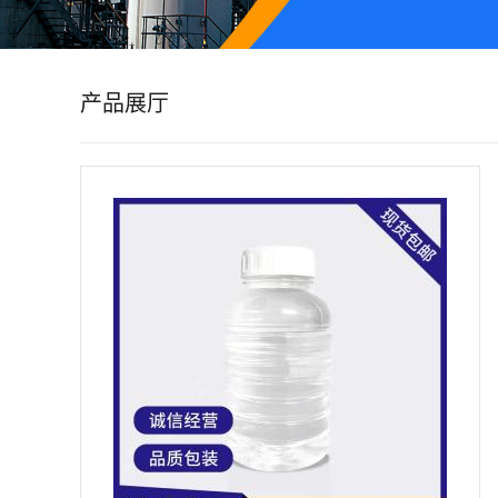
公
司
产品展厅
动
态
产
品
展
厅
证