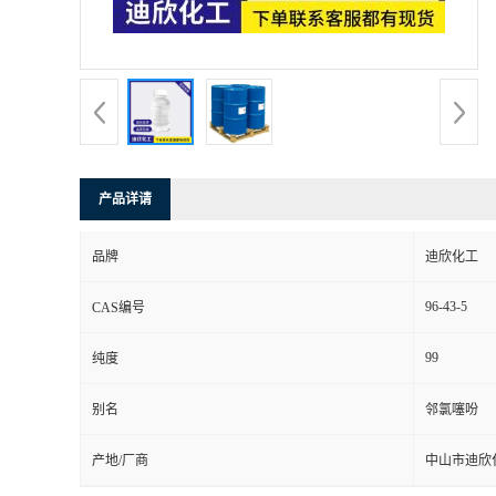
书
荣
誉
产品详请
联
品牌
迪欣化工
系
96-43-5
CAS编号
方
99
纯度
式
别名
邻氯噻吩
在
产地/厂商
中山市迪欣
线