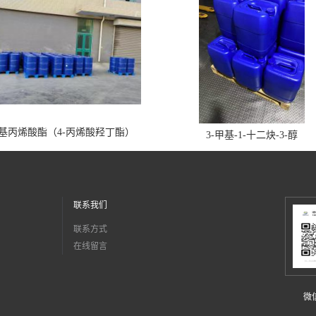
丁基丙烯酸酯（4-丙烯酸羟丁酯）
3-甲基-1-十二炔-3-醇
联系我们
联系方式
在线留言
微