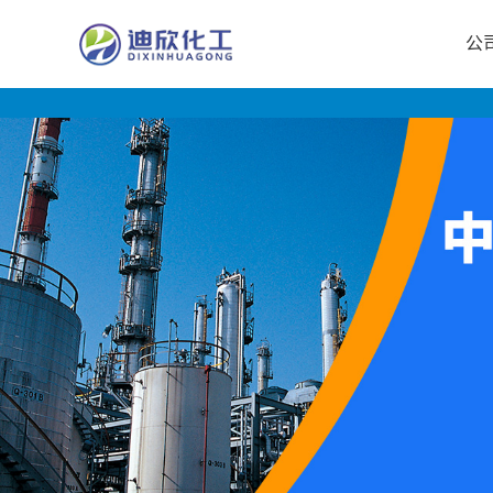
公
公
司
首
页
公
司
介
绍