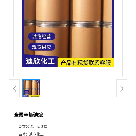
公
司
动
态
产
品
展
全氟辛基碘烷
厅
英文名称：
见详情
证
品牌：
迪欣化工