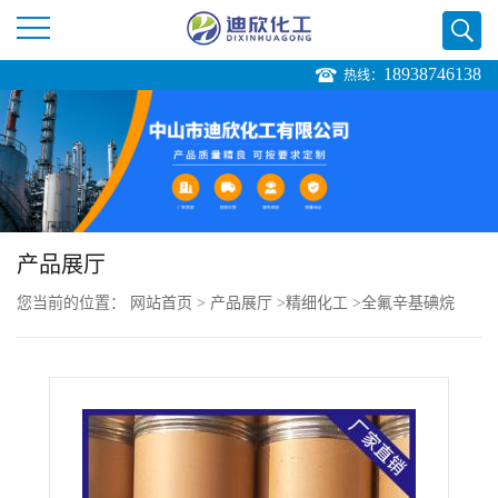
18938746138
热线：
公
司
首
页
产品展厅
您当前的位置：
网站首页
>
产品展厅
>
精细化工
>
全氟辛基碘烷
公
司
介
绍