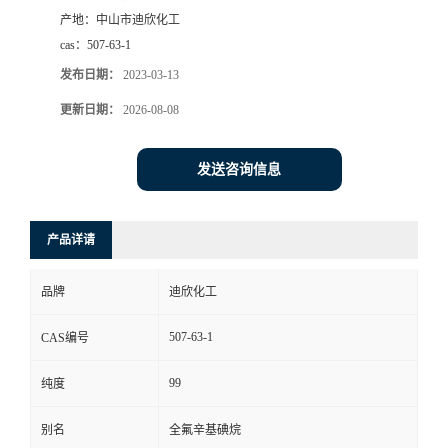
产地：
中山市迪欣化工
书
cas：
507-63-1
发布日期：
2023-03-13
荣
更新日期：
2026-08-08
誉
发送咨询信息
联
系
产品详请
方
品牌
迪欣化工
式
507-63-1
CAS编号
99
纯度
在
别名
全氟辛基碘烷
线