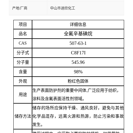
产地/厂商
中山市迪欣化工
留
项目
详细信息
言
全氟辛基碘烷
品名
507-63-1
CAS
C8F17I
分子式
545.96
分子量
98%
含量
外观
粉红色固体
生产表面防护剂的重要中间体
,广泛应用于纺织，
用途
涂料及含氟表面活性剂领域。
储存的场所应保持干燥、通风良好，避免与其他
储存方法
化学品混存，远离火源和热源，防止污染和事故
发生。