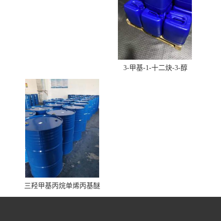
3-甲基-1-十二炔-3-醇
三羟甲基丙烷单烯丙基醚