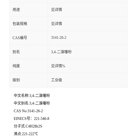
用途
见详情
留
包装规格
见详情
言
3141-26-2
CAS编号
别名
3,4-二溴噻吩
纯度
见详情%
级别
工业级
中文名称:3,4-二溴噻吩
中文别名:3,4-二溴噻吩
CAS No:3141-26-2
EINECS号：221-546-8
分子式:C4H2Br2S
沸点:221-222℃