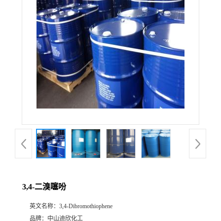
公
司
动
态
产
品
展
3,4-二溴噻吩
厅
英文名称：
3,4-Dibromothiophene
证
品牌：
中山迪欣化工