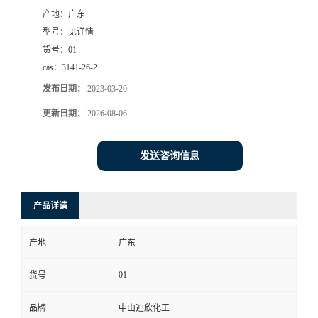
产地：
广东
书
型号：
见详情
货号：
01
荣
cas：
3141-26-2
发布日期：
2023-03-20
誉
更新日期：
2026-08-06
联
发送咨询信息
系
方
产品详请
式
产地
广东
在
01
货号
品牌
中山迪欣化工
线