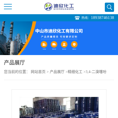
18938746138
热线：
公
司
首
页
产品展厅
您当前的位置：
网站首页
>
产品展厅
>
精细化工
>
3,4-二溴噻吩
公
司
介
绍