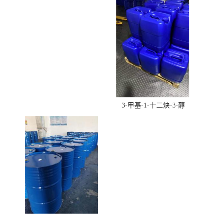
酸羟丁酯）
3-甲基-1-十二炔-3-醇