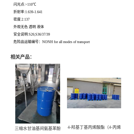
闪光点:>110℃
折射率:1.639-1.641
密度:2.137
外观无色 透明 液体
安全说明:S26;S36/37/39
危险品运输编号：NONH for all modes of transport
相关产品：
4-羟基丁基丙烯酸酯（4-丙烯
三缩水甘油基间氨基苯酚