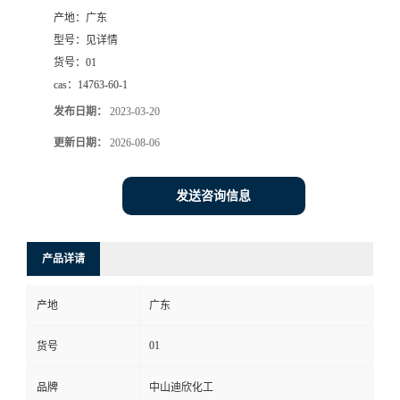
产地：
广东
书
型号：
见详情
货号：
01
荣
cas：
14763-60-1
发布日期：
2023-03-20
誉
更新日期：
2026-08-06
联
发送咨询信息
系
方
产品详请
式
产地
广东
在
01
货号
品牌
中山迪欣化工
线