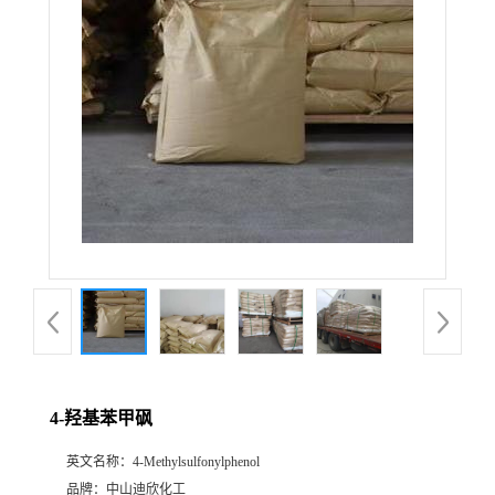
公
司
动
态
产
品
展
4-羟基苯甲砜
厅
英文名称：
4-Methylsulfonylphenol
证
品牌：
中山迪欣化工