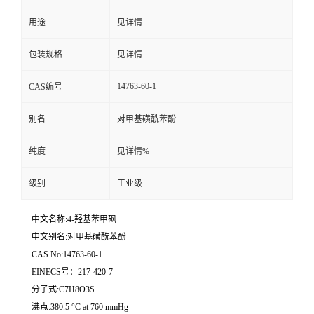
用途
见详情
留
包装规格
见详情
言
14763-60-1
CAS编号
别名
对甲基磺酰苯酚
纯度
见详情%
级别
工业级
中文名称:4-羟基苯甲砜
中文别名:对甲基磺酰苯酚
CAS No:14763-60-1
EINECS号：217-420-7
分子式:C7H8O3S
沸点:380.5 °C at 760 mmHg