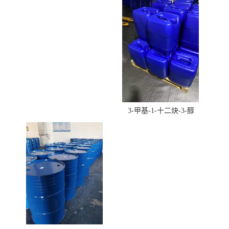
酸羟丁酯）
3-甲基-1-十二炔-3-醇