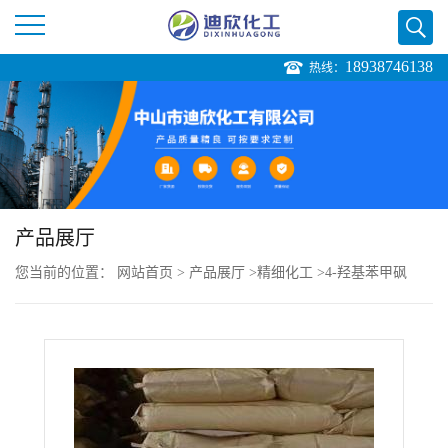
18938746138
热线：
公
司
首
页
产品展厅
您当前的位置：
网站首页
>
产品展厅
>
精细化工
>
4-羟基苯甲砜
公
司
介
绍