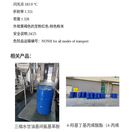
闪光点:183.9 °C
折射率:1.551
密度:1.328
外观黄褐色的至粉红色-棕色粉末
安全说明:24/25
危险品运输编号：NONH for all modes of transport
相关产品：
4-羟基丁基丙烯酸酯（4-丙烯
三缩水甘油基间氨基苯酚