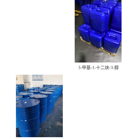
酸羟丁酯）
3-甲基-1-十二炔-3-醇