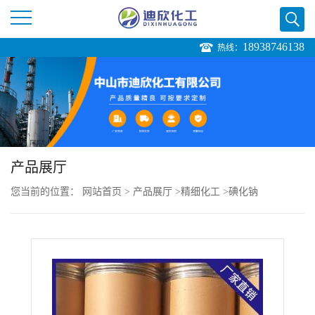
18938746138
热线：
公
司
首
页
产品展厅
您当前的位置：
网站首页
>
产品展厅
>
精细化工
>
碘化钠
公
司
介
绍