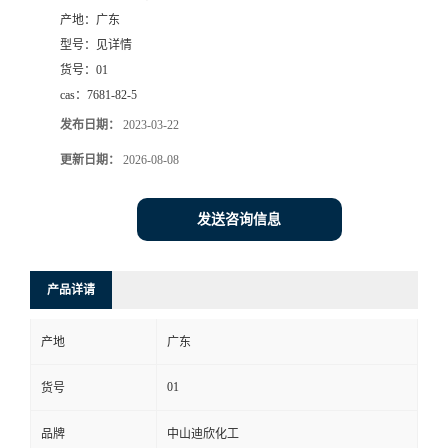
产地：
广东
书
型号：
见详情
货号：
01
荣
cas：
7681-82-5
发布日期：
2023-03-22
誉
更新日期：
2026-08-08
联
发送咨询信息
系
方
产品详请
式
产地
广东
在
01
货号
品牌
中山迪欣化工
线