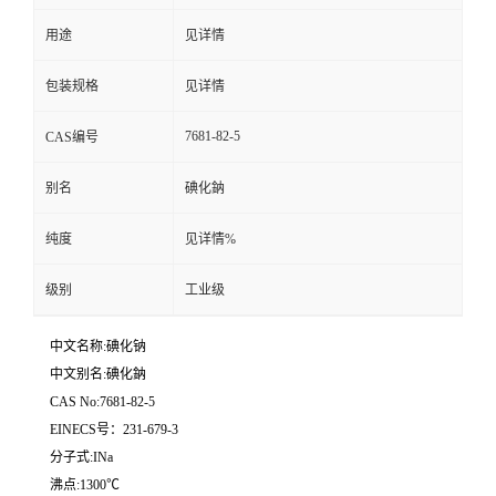
用途
见详情
留
包装规格
见详情
言
7681-82-5
CAS编号
别名
碘化鈉
纯度
见详情%
级别
工业级
中文名称:碘化钠
中文别名:碘化鈉
CAS No:7681-82-5
EINECS号：231-679-3
分子式:INa
沸点:1300℃