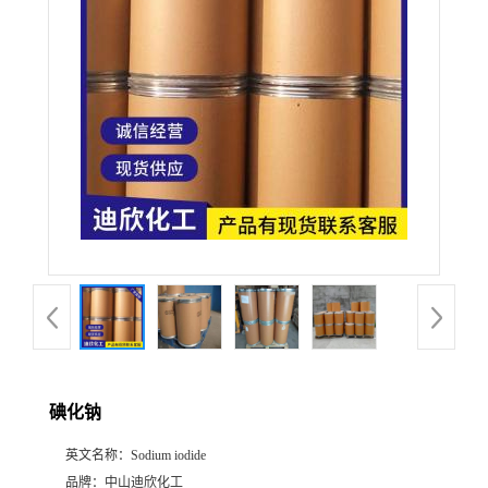
公
司
动
态
产
品
展
碘化钠
厅
英文名称：
Sodium iodide
证
品牌：
中山迪欣化工