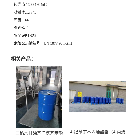
闪光点:1300-1304oC
折射率:1.7745
密度:3.66
外观珠子
安全说明:S26
危险品运输编号：UN 3077 9 / PGIII
相关产品：
4-羟基丁基丙烯酸酯（4-丙烯
三缩水甘油基间氨基苯酚