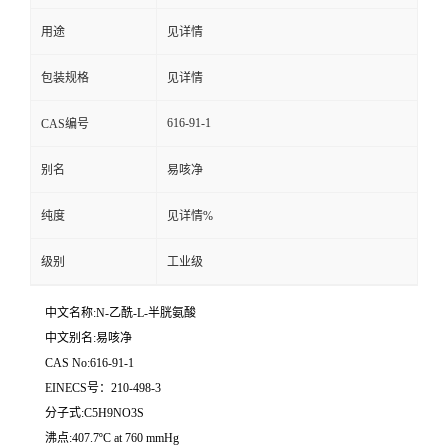
用途
见详情
留
包装规格
见详情
言
616-91-1
CAS编号
别名
易咳净
纯度
见详情%
级别
工业级
中文名称:N-乙酰-L-半胱氨酸
中文别名:易咳净
CAS No:616-91-1
EINECS号：210-498-3
分子式:C5H9NO3S
沸点:407.7ºC at 760 mmHg