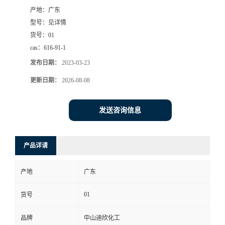
产地：
广东
书
型号：
见详情
货号：
01
荣
cas：
616-91-1
发布日期：
2023-03-23
誉
更新日期：
2026-08-08
联
发送咨询信息
系
方
产品详请
式
产地
广东
在
01
货号
品牌
中山迪欣化工
线