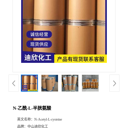
公
司
动
态
产
品
展
N-乙酰-L-半胱氨酸
厅
英文名称：
N-Acetyl-L-cysteine
证
品牌：
中山迪欣化工