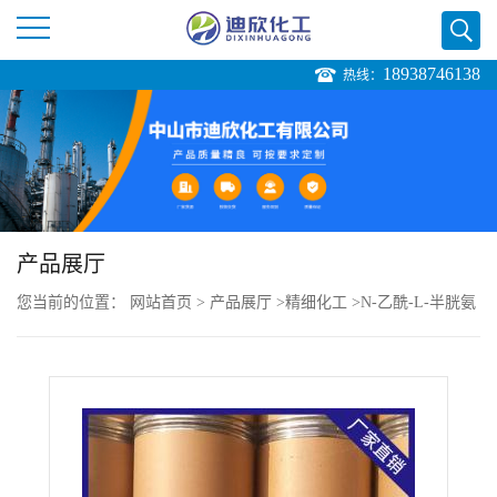
18938746138
热线：
公
司
首
页
产品展厅
您当前的位置：
网站首页
>
产品展厅
>
精细化工
>
N-乙酰-L-半胱氨
公
酸
司
介
绍