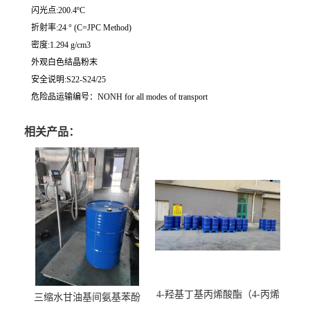
闪光点:200.4ºC
折射率:24 ° (C=JPC Method)
密度:1.294 g/cm3
外观白色结晶粉末
安全说明:S22-S24/25
危险品运输编号：NONH for all modes of transport
相关产品：
4-羟基丁基丙烯酸酯（4-丙烯
三缩水甘油基间氨基苯酚