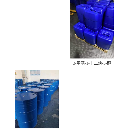
酸羟丁酯）
3-甲基-1-十二炔-3-醇