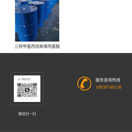
三羟甲基丙烷单烯丙基醚
服务咨询热线
18938746138
微信扫一扫