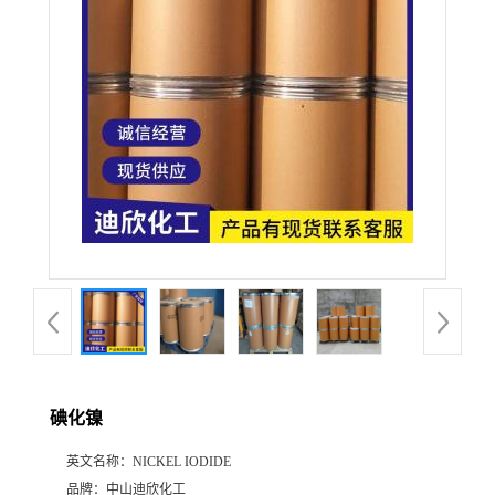
公
司
动
态
产
品
展
碘化镍
厅
英文名称：
NICKEL IODIDE
证
品牌：
中山迪欣化工