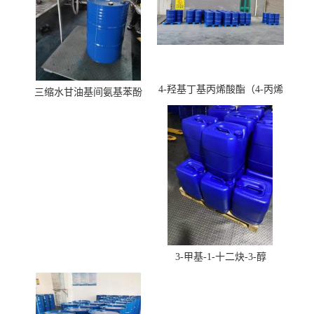
4-羟基丁基丙烯酸酯（4-丙烯
三缩水甘油基间氨基苯酚
酸羟丁酯）
3-甲基-1-十二炔-3-醇