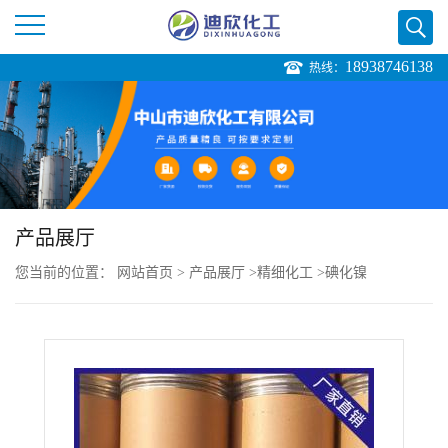
18938746138
热线：
公
司
首
页
产品展厅
您当前的位置：
网站首页
>
产品展厅
>
精细化工
>
碘化镍
公
司
介
绍