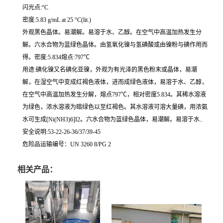
闪光点:°C
密度:5.83 g/mL at 25 °C(lit.)
外观黑色晶体。易潮解。易溶于水、乙醇。在空气中高温加热发生分
解。六水合物为蓝绿色晶体。由氢氧化镍与氢碘酸或由镍粉与碘作用而
得。密度:5.834熔点:797℃
用途:碘化镍又名碘化亚镍，外观为有光泽的黑色粉末或晶体，易潮
解，在湿空气中变成红褐色液体，进而成绿色液体，易溶于水、乙醇，
在空气中高温加热发生分解，熔点797℃，相对密度5.834。其稀水溶液
为绿色，浓水溶液为暗绿色以至红褐色。其水溶液可溶大量碘，用浓氨
水可生成[Ni(NH3)6]I2。六水合物为蓝绿色晶体，易潮解。易溶于水..
安全说明:53-22-26-36/37/39-45
危险品运输编号：UN 3260 8/PG 2
相关产品：