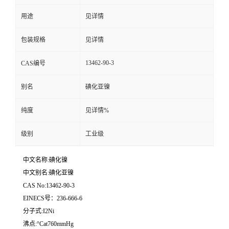
用途
见详情
留
包装规格
见详情
言
13462-90-3
CAS编号
别名
碘化亚镍
纯度
见详情%
级别
工业级
中文名称:碘化镍
中文别名:碘化亚镍
CAS No:13462-90-3
EINECS号：236-666-6
分子式:I2Ni
沸点:°Cat760mmHg