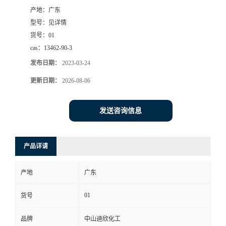
产地：
广东
书
型号：
见详情
货号：
01
荣
cas：
13462-90-3
发布日期：
2023-03-24
誉
更新日期：
2026-08-06
联
发送咨询信息
系
方
产品详请
式
产地
广东
在
01
货号
品牌
中山迪欣化工
线