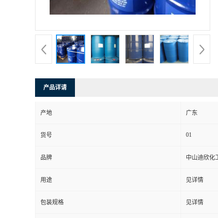
书
荣
誉
产品详请
联
产地
广东
系
01
货号
方
品牌
中山迪欣化
式
用途
见详情
在
包装规格
见详情
线