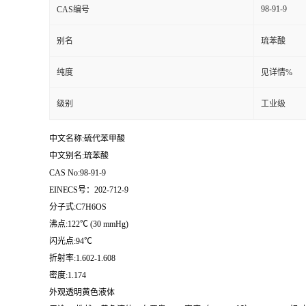
98-91-9
CAS编号
留
别名
琉苯酸
言
纯度
见详情%
级别
工业级
中文名称:硫代苯甲酸
中文别名:琉苯酸
CAS No:98-91-9
EINECS号：202-712-9
分子式:C7H6OS
沸点:122℃ (30 mmHg)
闪光点:94℃
折射率:1.602-1.608
密度:1.174
外观透明黄色液体