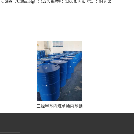
点（ºC,30mmHg）：122 7. 折射率：1.605 8. 闪点（ºC）：94 9. 比
三羟甲基丙烷单烯丙基醚