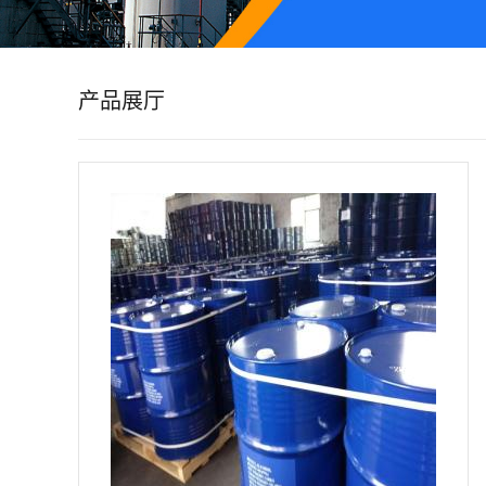
公
司
产品展厅
动
态
产
品
展
厅
证