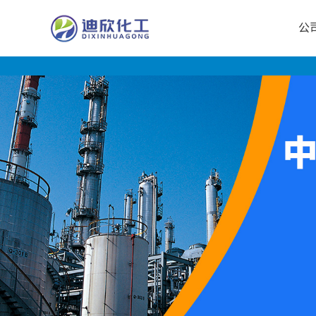
公
公
司
首
页
公
司
介
绍