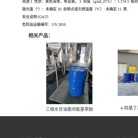
用途:1. 性状：黄色液体，有恶臭。 2. 密度（g/mL,25℃）：1.174 3. 相对蒸
旋光度（º）：未确定 10. 自燃点或引燃温度（ºC）: 未确定 11. 蒸..
安全说明:S24/25
危险品运输编号：UN 2810
相关产品：
4-羟基
三缩水甘油基间氨基苯酚