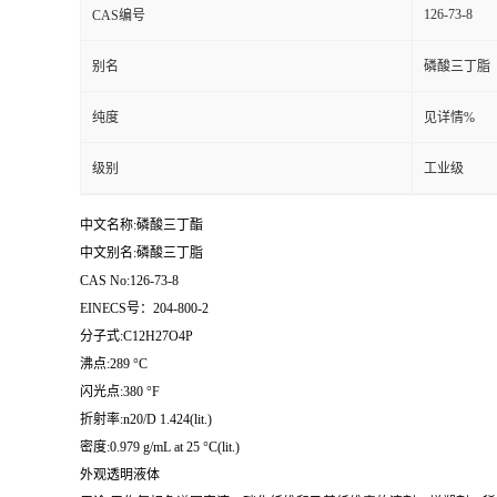
126-73-8
CAS编号
留
别名
磷酸三丁脂
言
纯度
见详情%
级别
工业级
中文名称:磷酸三丁酯
中文别名:磷酸三丁脂
CAS No:126-73-8
EINECS号：204-800-2
分子式:C12H27O4P
沸点:289 °C
闪光点:380 °F
折射率:n20/D 1.424(lit.)
密度:0.979 g/mL at 25 °C(lit.)
外观透明液体