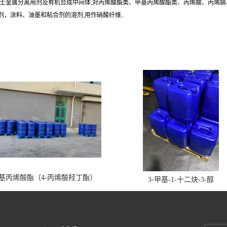
土金属分离用剂及有机合成中间体;对丙烯酸酯类、甲基丙烯酸酯类、丙烯酸、丙烯腈
，涂料、油墨和粘合剂的溶剂;用作硝酸纤维..
丁基丙烯酸酯（4-丙烯酸羟丁酯）
3-甲基-1-十二炔-3-醇