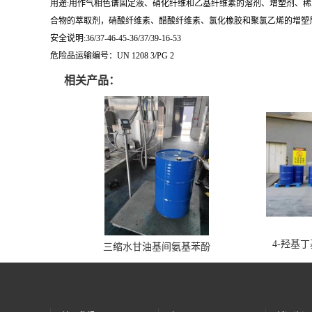
用途:用作气相色谱固定液、硝化纤维和乙基纤维素的溶剂、增塑剂、稀
合物的萃取剂，硝酸纤维素、醋酸纤维素、氯化橡胶和聚氯乙烯的增塑剂
安全说明:36/37-46-45-36/37/39-16-53
危险品运输编号：UN 1208 3/PG 2
相关产品：
4-羟基
三缩水甘油基间氨基苯酚