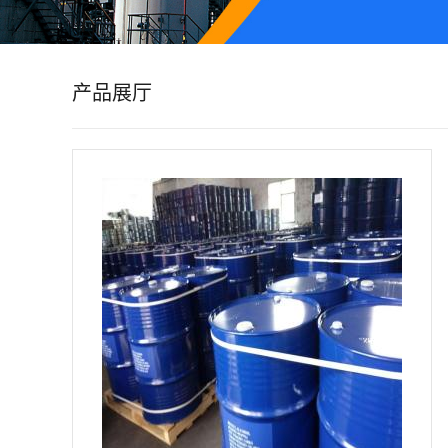
公
司
产品展厅
动
态
产
品
展
厅
证