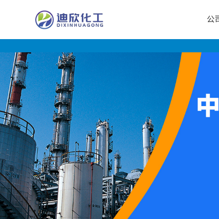
公
公
司
首
页
公
司
介
绍