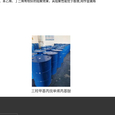
、苯乙烯、丁二烯有较好的阻聚效果，其阻聚性能优于酚类;用作金属络
三羟甲基丙烷单烯丙基醚