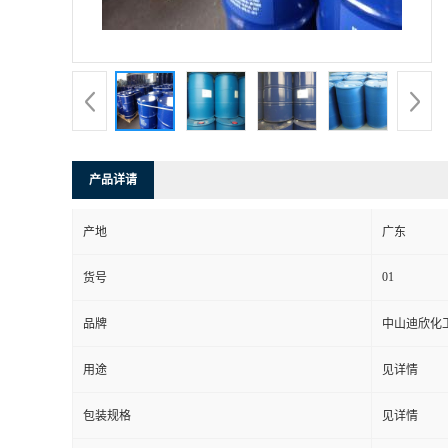
书
荣
誉
产品详请
联
产地
广东
系
01
货号
方
品牌
中山迪欣化
式
用途
见详情
在
包装规格
见详情
线