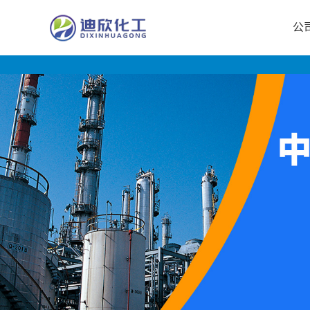
公
公
司
首
页
公
司
介
绍