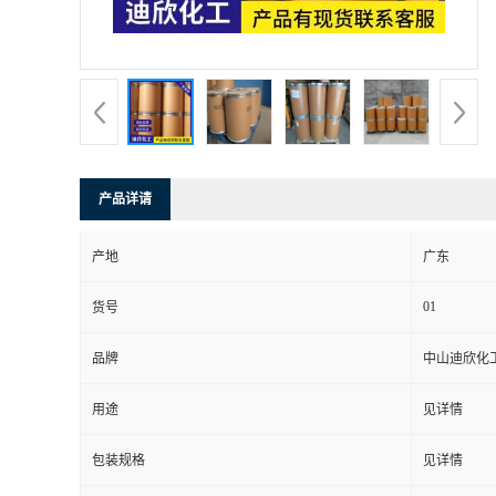
书
荣
誉
产品详请
联
产地
广东
系
01
货号
方
品牌
中山迪欣化
式
用途
见详情
在
包装规格
见详情
线