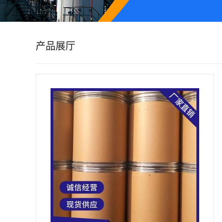
公
司
产品展厅
动
态
产
品
展
厅
证