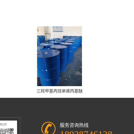
三羟甲基丙烷单烯丙基醚
服务咨询热线