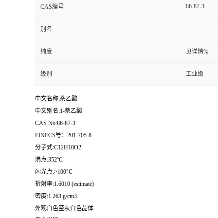
86-87-3
CAS编号
留
别名
言
纯度
见详情%
级别
工业级
中文名称:萘乙酸
中文别名:1-萘乙酸
CAS No:86-87-3
EINECS号：201-705-8
分子式:C12H10O2
沸点:352ºC
闪光点:>100°C
折射率:1.6010 (estimate)
密度:1.263 g/cm3
外观白色至灰白色晶体