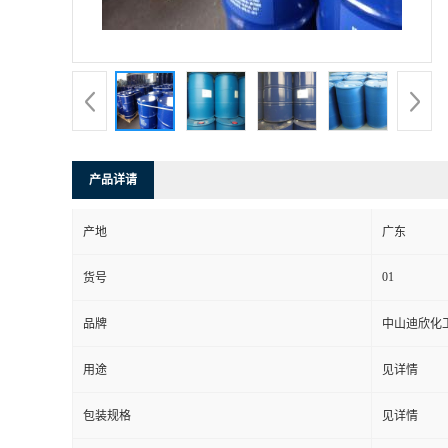
书
荣
誉
产品详请
联
产地
广东
系
01
货号
方
品牌
中山迪欣化
式
用途
见详情
在
包装规格
见详情
线