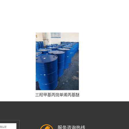
三羟甲基丙烷单烯丙基醚
服务咨询热线