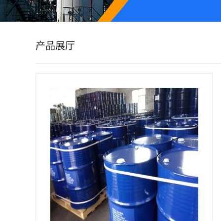
公
司
产品展厅
动
态
产
品
展
厅
证