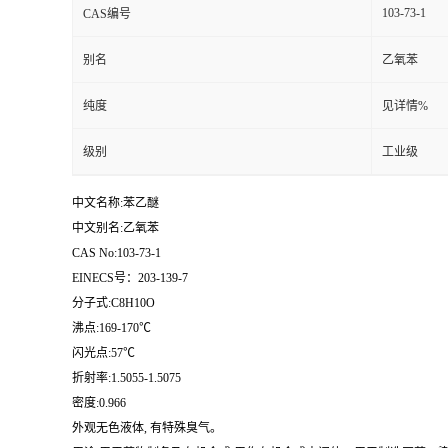
103-73-1
CAS编号
留
别名
乙氧苯
言
纯度
见详情%
级别
工业级
中文名称:苯乙醚
中文别名:乙氧苯
CAS No:103-73-1
EINECS号：203-139-7
分子式:C8H10O
沸点:169-170℃
闪光点:57℃
折射率:1.5055-1.5075
密度:0.966
外观无色液体, 有特殊臭气。