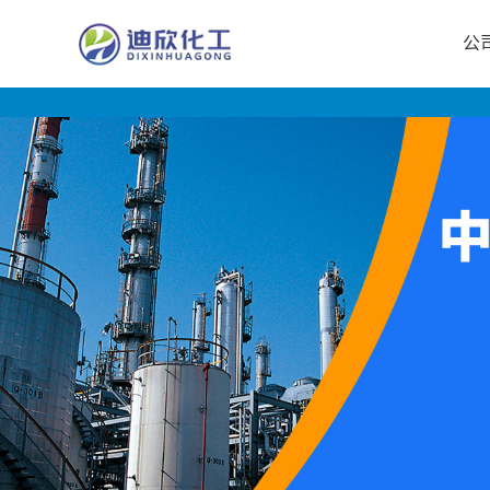
公
公
司
首
页
公
司
介
绍