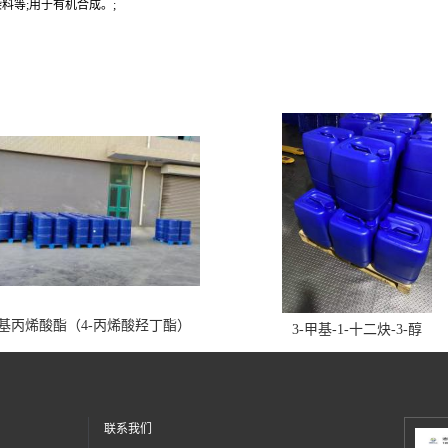
料等;用于有机合成。;
丁基丙烯酸酯（4-丙烯酸羟丁酯）
3-甲基-1-十二炔-3-醇
联系我们