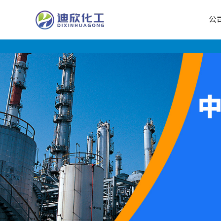
公
公
司
首
页
公
司
介
绍