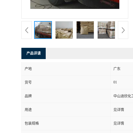
书
荣
誉
产品详请
联
产地
广东
系
01
货号
方
品牌
中山迪欣化
式
用途
见详情
在
包装规格
见详情
线