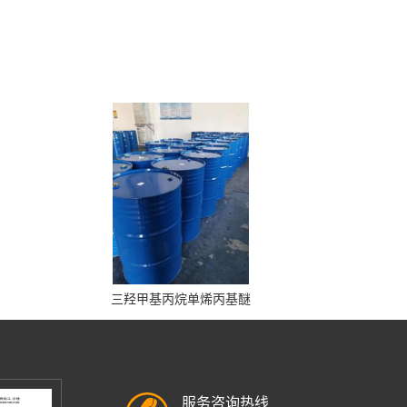
三羟甲基丙烷单烯丙基醚
服务咨询热线