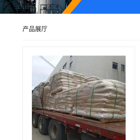
公
司
产品展厅
动
态
产
品
展
厅
证