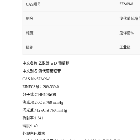
572-09-8
CAS编号
留
别名
溴代葡萄糖
言
纯度
见详情%
级别
工业级
中文名称:乙酰溴-α-D-葡萄糖
中文别名:溴代葡萄糖苷
CAS No:572-09-8
EINECS号：209-339-0
分子式:C14H19BrO9
沸点:412 oC at 760 mmHg
闪光点:412 oC at 760 mmHg
折射率:1.541
密度:1.49
外观白色粉末