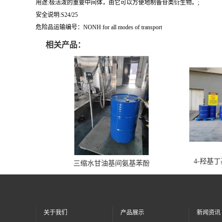
用途:极活泼的重要中间体，由它可以方便地制备苷类衍生物。;
安全说明:S24/25
危险品运输编号：NONH for all modes of transport
相关产品：
4-羟基
三缩水甘油基间氨基苯酚
关于我们
产品展示
新闻资讯