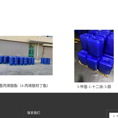
丁基丙烯酸酯（4-丙烯酸羟丁酯）
3-甲基-1-十二炔-3-醇
联系我们