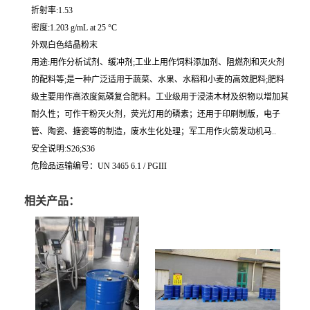
折射率:1.53
密度:1.203 g/mL at 25 °C
外观白色结晶粉末
用途:用作分析试剂、缓冲剂;工业上用作饲料添加剂、阻燃剂和灭火剂
的配料等;是一种广泛适用于蔬菜、水果、水稻和小麦的高效肥料;肥料
级主要用作高浓度氮磷复合肥料。工业级用于浸渍木材及织物以增加其
耐久性；可作干粉灭火剂，荧光灯用的磷素；还用于印刷制版，电子
管、陶瓷、搪瓷等的制造，废水生化处理；军工用作火箭发动机马..
安全说明:S26;S36
危险品运输编号：UN 3465 6.1 / PGIII
相关产品：