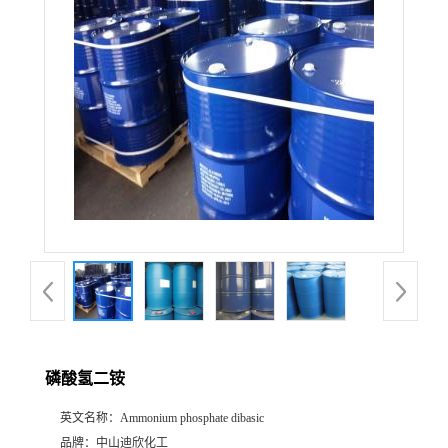
公
司
动
态
产
品
展
磷酸氢二铵
厅
英文名称：
Ammonium phosphate dibasic
证
品牌：
中山迪欣化工