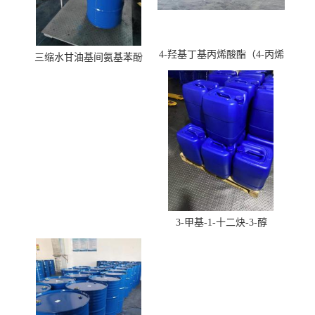
4-羟基丁基丙烯酸酯（4-丙烯
三缩水甘油基间氨基苯酚
酸羟丁酯）
3-甲基-1-十二炔-3-醇