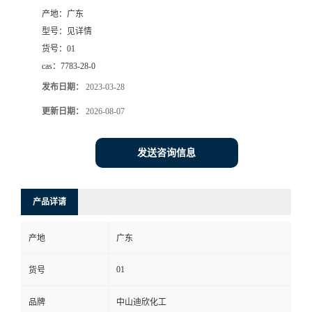
产地：
广东
书
型号：
见详情
货号：
01
荣
cas：
7783-28-0
发布日期：
2023-03-28
誉
更新日期：
2026-08-07
联
发送咨询信息
系
方
产品详请
式
产地
广东
在
01
货号
品牌
中山迪欣化工
线