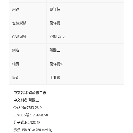
用途
见详情
留
包装规格
见详情
言
7783-28-0
CAS编号
别名
磷酸二
纯度
见详情%
级别
工业级
中文名称:磷酸氢二铵
中文别名:磷酸二
CAS No:7783-28-0
EINECS号：231-987-8
分子式:H9N2O4P
沸点:158 °C at 760 mmHg