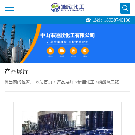
18938746138
热线：
公
司
首
页
产品展厅
您当前的位置：
网站首页
>
产品展厅
>
精细化工
>
磷酸氢二铵
公
司
介
绍