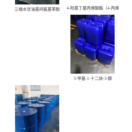
4-羟基丁基丙烯酸酯（4-丙烯
三缩水甘油基间氨基苯酚
酸羟丁酯）
3-甲基-1-十二炔-3-醇