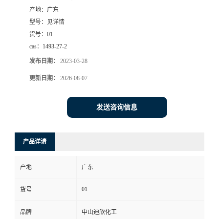
产地：
广东
书
型号：
见详情
货号：
01
荣
cas：
1493-27-2
发布日期：
2023-03-28
誉
更新日期：
2026-08-07
联
发送咨询信息
系
方
产品详请
式
产地
广东
在
01
货号
品牌
中山迪欣化工
线