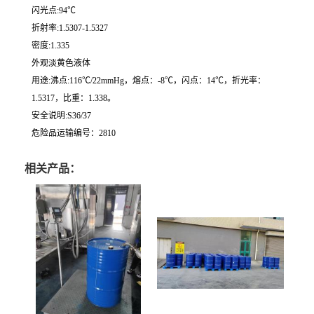
闪光点:94℃
折射率:1.5307-1.5327
密度:1.335
外观淡黄色液体
用途:沸点:116℃/22mmHg，熔点：-8℃，闪点：14℃，折光率：
1.5317，比重：1.338。
安全说明:S36/37
危险品运输编号：2810
相关产品：