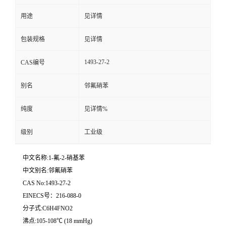
用途
见详情
留
包装规格
见详情
言
1493-27-2
CAS编号
别名
邻氟硝苯
纯度
见详情%
级别
工业级
中文名称:1-氟-2-硝基苯
中文别名:邻氟硝苯
CAS No:1493-27-2
EINECS号：216-088-0
分子式:C6H4FNO2
沸点:105-108℃ (18 mmHg)