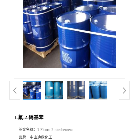
公
司
动
态
产
品
展
1-氟-2-硝基苯
厅
英文名称：
1-Fluoro-2-nitrobenzene
证
品牌：
中山迪欣化工