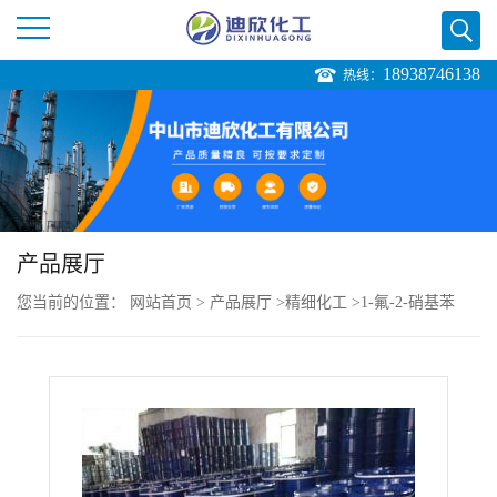
18938746138
热线：
公
司
首
页
产品展厅
您当前的位置：
网站首页
>
产品展厅
>
精细化工
>
1-氟-2-硝基苯
公
司
介
绍