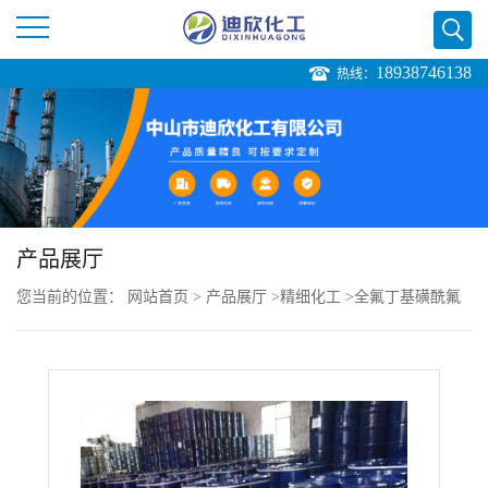
18938746138
热线：
公
司
首
页
产品展厅
您当前的位置：
网站首页
>
产品展厅
>
精细化工
>
全氟丁基磺酰氟
公
司
介
绍