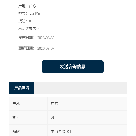
产地：
广东
书
型号：
见详情
货号：
01
荣
cas：
375-72-4
发布日期：
2023-03-30
誉
更新日期：
2026-08-07
联
发送咨询信息
系
方
产品详请
式
产地
广东
在
01
货号
品牌
中山迪欣化工
线