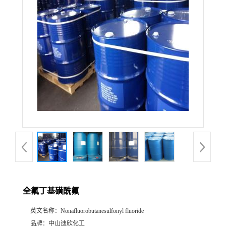
公
司
动
态
产
品
展
全氟丁基磺酰氟
厅
英文名称：
Nonafluorobutanesulfonyl fluoride
证
品牌：
中山迪欣化工