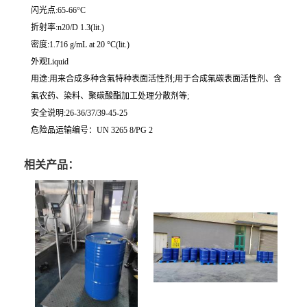
闪光点:65-66°C
折射率:n20/D 1.3(lit.)
密度:1.716 g/mL at 20 °C(lit.)
外观Liquid
用途:用来合成多种含氟特种表面活性剂;用于合成氟碳表面活性剂、含
氟农药、染料、聚碳酸酯加工处理分散剂等;
安全说明:26-36/37/39-45-25
危险品运输编号：UN 3265 8/PG 2
相关产品：