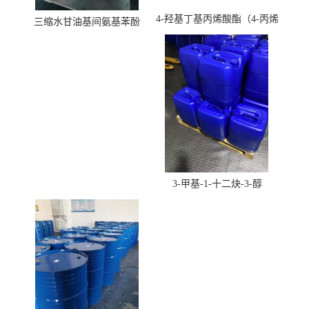
4-羟基丁基丙烯酸酯（4-丙烯
三缩水甘油基间氨基苯酚
酸羟丁酯）
3-甲基-1-十二炔-3-醇