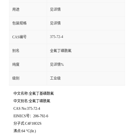
用途
见详情
留
包装规格
见详情
言
375-72-4
CAS编号
别名
全氟丁磺酰氟
纯度
见详情%
级别
工业级
中文名称:全氟丁基磺酰氟
中文别名:全氟丁磺酰氟
CAS No:375-72-4
EINECS号：206-792-6
分子式:C4F10O2S
沸点:64 °C(lit.)