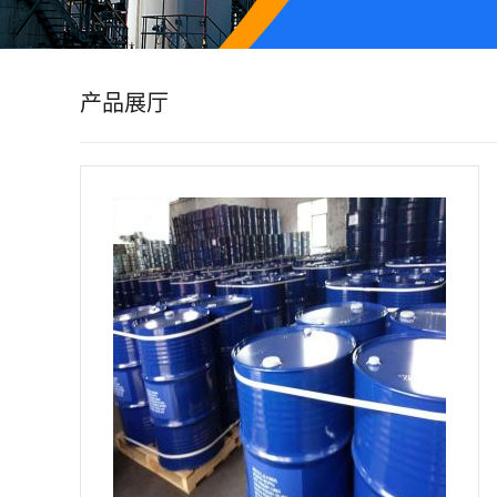
公
司
产品展厅
动
态
产
品
展
厅
证