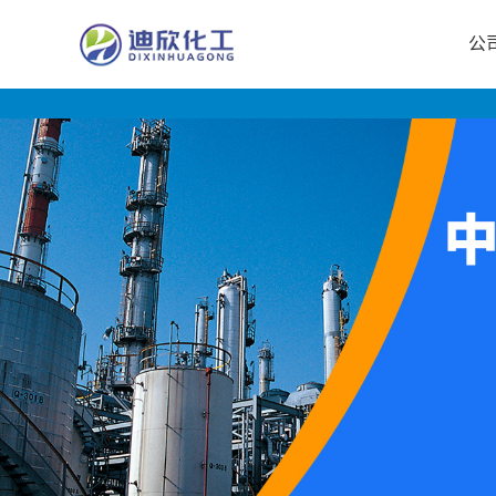
公
公
司
首
页
公
司
介
绍