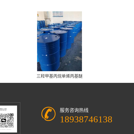
三羟甲基丙烷单烯丙基醚
服务咨询热线
18938746138