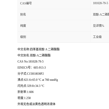
181028-79-5
CAS编号
留
别名
双酚-A二磷
言
纯度
见详情%
级别
工业级
中文名称:四苯基双酚 A 二磷酸酯
中文别名:双酚-A二磷酸酯
CAS No:181028-79-5
EINECS号：605-913-3
分子式:C15H18O8P2
沸点:621.6±65.0 °C at 760 mmHg
闪光点:329.8±34.3 °C
折射率:1.606
密度:1.258
外观无色或淡黄色透明浓液体