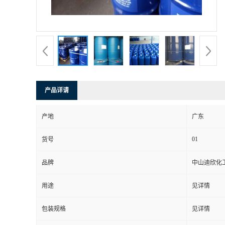
书
荣
誉
产品详请
联
产地
广东
系
01
货号
方
品牌
中山迪欣化
式
用途
见详情
在
包装规格
见详情
线