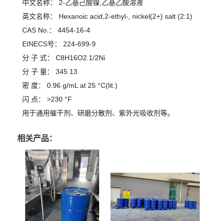
中文名称：
2-乙基己酸镍,乙基乙酸溶液
英文名称：
Hexanoic acid,2-ethyl-, nickel(2+) salt (2:1)
CAS No.：
4454-16-4
EINECS号：
224-699-9
分 子 式：
C8H16O2.1/2Ni
分 子 量：
345.13
密 度：
0.96 g/mL at 25 °C(lit.)
闪 点：
>230 °F
用于通用催干剂、研磨分散剂、紫外光吸收剂等。
相关产品：