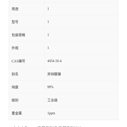
1
用途
留
1
型号
言
1
包装规格
1
外观
4454-16-4
CAS编号
别名
异锌酸镍
99%
纯度
级别
工业级
1ppm
重金属