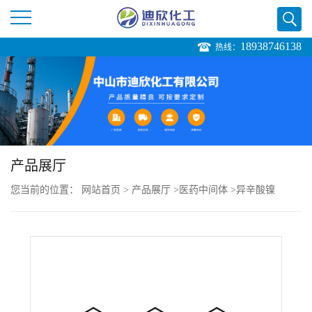
18938746138
热线：
公
司
首
页
产品展厅
您当前的位置：
网站首页
>
产品展厅
>
医药中间体
>
异辛酸镍
公
司
介
绍