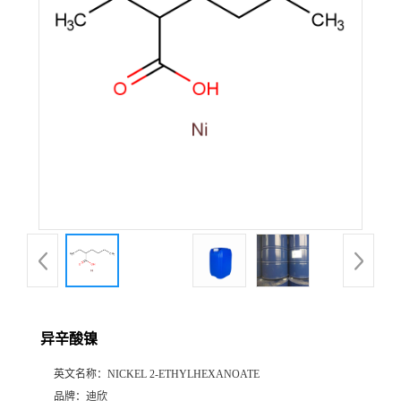
公
司
动
态
产
品
展
异辛酸镍
厅
英文名称：
NICKEL 2-ETHYLHEXANOATE
证
品牌：
迪欣