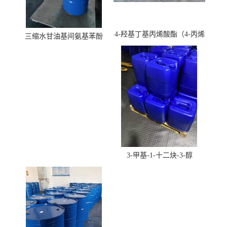
4-羟基丁基丙烯酸酯（4-丙烯
三缩水甘油基间氨基苯酚
酸羟丁酯）
3-甲基-1-十二炔-3-醇