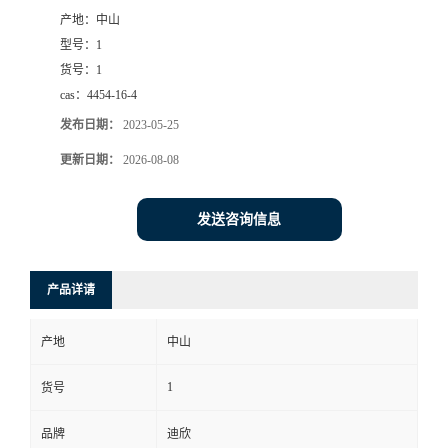
产地：
中山
书
型号：
1
货号：
1
荣
cas：
4454-16-4
发布日期：
2023-05-25
誉
更新日期：
2026-08-08
联
发送咨询信息
系
方
产品详请
式
产地
中山
在
1
货号
品牌
迪欣
线