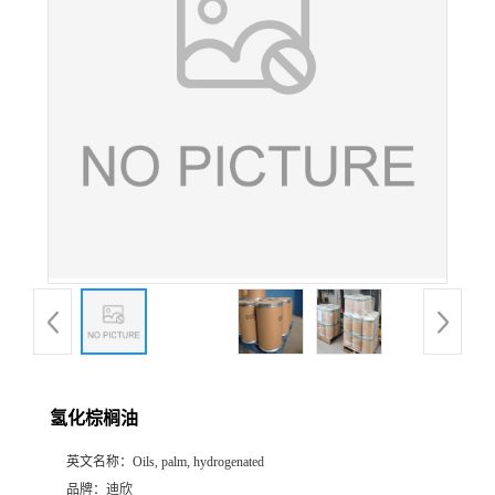
公
司
动
态
产
品
展
氢化棕榈油
厅
英文名称：
Oils, palm, hydrogenated
证
品牌：
迪欣