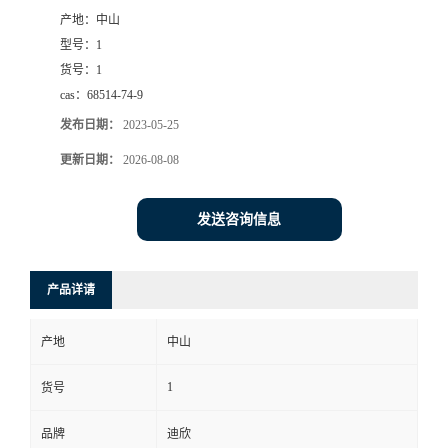
产地：
中山
书
型号：
1
货号：
1
荣
cas：
68514-74-9
发布日期：
2023-05-25
誉
更新日期：
2026-08-08
联
发送咨询信息
系
方
产品详请
式
产地
中山
在
1
货号
品牌
迪欣
线