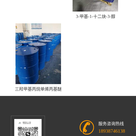
3-甲基-1-十二炔-3-醇
三羟甲基丙烷单烯丙基醚
服务咨询热线
18938746138