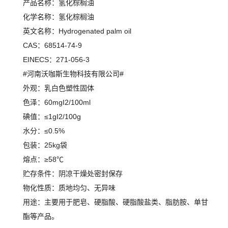
产品名称：氢化棕榈油
化学名称：氢化棕榈油
英文名称：Hydrogenated palm oil
CAS：68514-74-9
EINECS：271-056-3
#河南沃咖斯生物科技有限公司#
外观：乳白色塑性固体
色泽：60mgI2/100ml
碘值：≤1gI2/100g
水分：≤0.5%
包装：25kg袋
熔点：≥58℃
贮存条件：阴凉干燥处密封保存
物化性质：质地均匀、无异味
用途：主要用于肥皂、硬脂酸、硬脂酸盐类、脂肪胺、单甘
酯等产品。