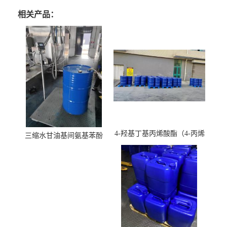
相关产品：
4-羟基丁基丙烯酸酯（4-丙烯
三缩水甘油基间氨基苯酚
酸羟丁酯）