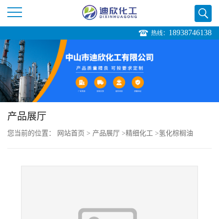
18938746138
热线：
公
司
首
页
产品展厅
您当前的位置：
网站首页
>
产品展厅
>
精细化工
>
氢化棕榈油
公
司
介
绍