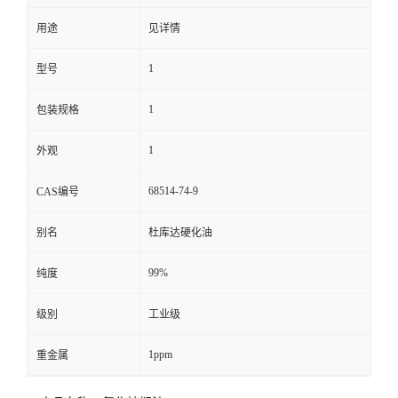
用途
见详情
留
1
型号
言
1
包装规格
1
外观
68514-74-9
CAS编号
别名
杜库达硬化油
99%
纯度
级别
工业级
1ppm
重金属