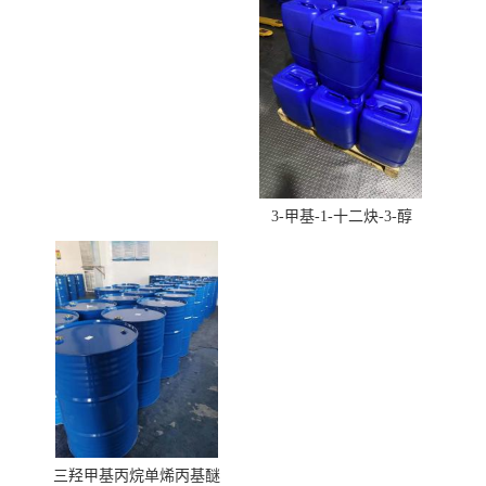
3-甲基-1-十二炔-3-醇
三羟甲基丙烷单烯丙基醚