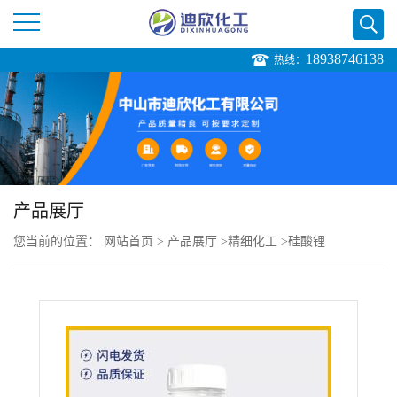
18938746138
热线：
公
司
首
页
产品展厅
您当前的位置：
网站首页
>
产品展厅
>
精细化工
>
硅酸锂
公
司
介
绍