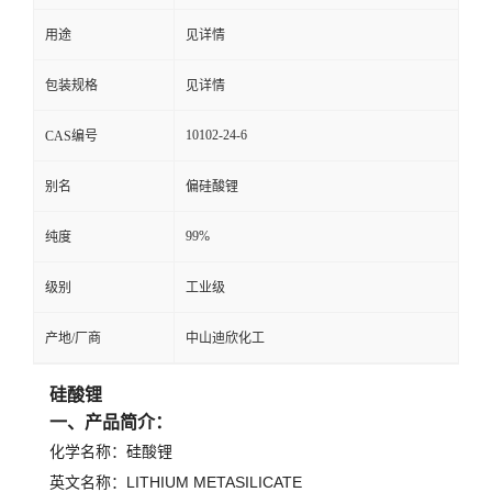
用途
见详情
留
包装规格
见详情
言
10102-24-6
CAS编号
别名
偏硅酸锂
99%
纯度
级别
工业级
产地/厂商
中山迪欣化工
硅酸锂
一、产品简介：
化学名称：硅酸锂
英文名称：LITHIUM METASILICATE