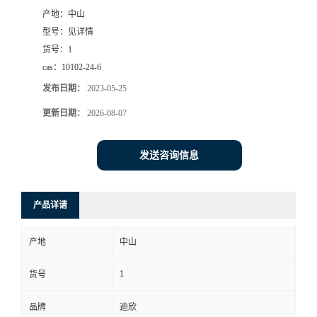
产地：
中山
书
型号：
见详情
货号：
1
荣
cas：
10102-24-6
发布日期：
2023-05-25
誉
更新日期：
2026-08-07
联
发送咨询信息
系
方
产品详请
式
产地
中山
在
1
货号
品牌
迪欣
线