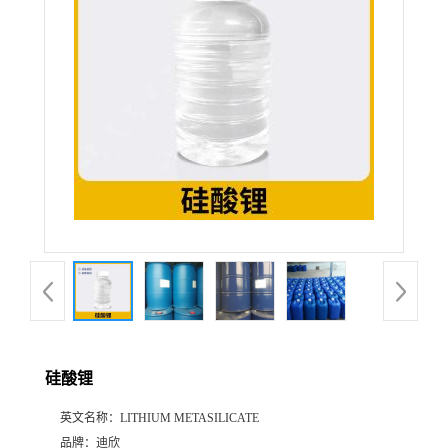
公
司
动
态
产
品
展
硅酸锂
厅
英文名称：
LITHIUM METASILICATE
证
品牌：
迪欣