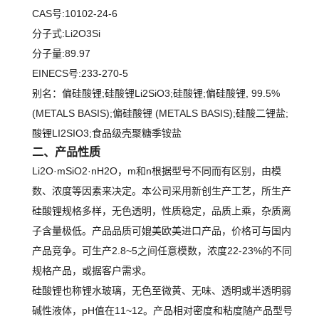
CAS号:10102-24-6
分子式:Li2O3Si
分子量:89.97
EINECS号:233-270-5
别名：偏硅酸锂;硅酸锂Li2SiO3;硅酸锂;偏硅酸锂, 99.5%
(METALS BASIS);偏硅酸锂 (METALS BASIS);硅酸二锂盐;
酸锂LI2SIO3;食品级壳聚糖季铵盐
二、产品性质
Li2O·mSiO2·nH2O，m和n根据型号不同而有区别，由模
数、浓度等因素来决定。本公司采用新创生产工艺，所生产
硅酸锂规格多样，无色透明，性质稳定，品质上乘，杂质离
子含量极低。产品品质可媲美欧美进口产品，价格可与国内
产品竞争。可生产2.8~5之间任意模数，浓度22-23%的不同
规格产品，或据客户需求。
硅酸锂也称锂水玻璃，无色至微黄、无味、透明或半透明弱
碱性液体，pH值在11~12。产品相对密度和粘度随产品型号