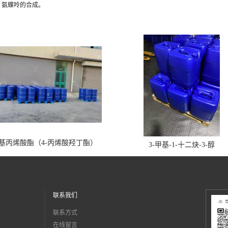
、氨蝶呤的合成。
丁基丙烯酸酯（4-丙烯酸羟丁酯）
3-甲基-1-十二炔-3-醇
联系我们
联系方式
在线留言