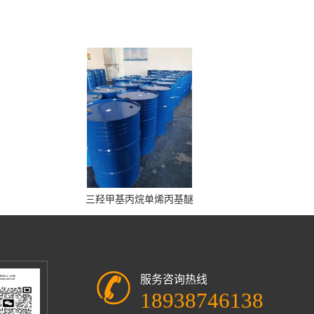
三羟甲基丙烷单烯丙基醚
服务咨询热线
18938746138