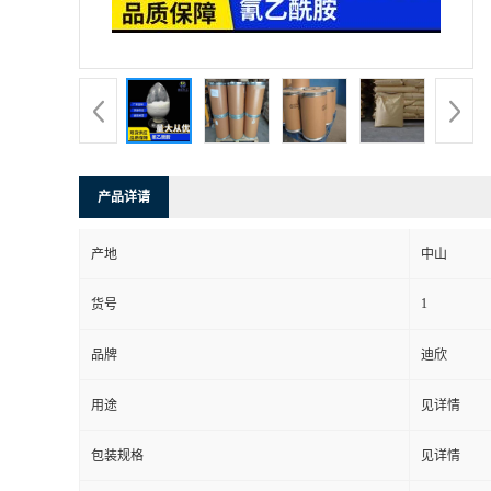
书
荣
誉
产品详请
联
产地
中山
系
1
货号
方
品牌
迪欣
式
用途
见详情
在
包装规格
见详情
线