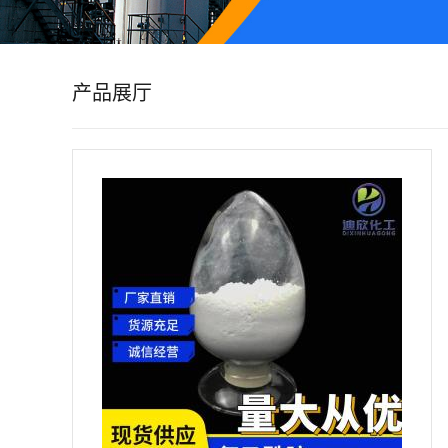
公
司
产品展厅
动
态
产
品
展
厅
证