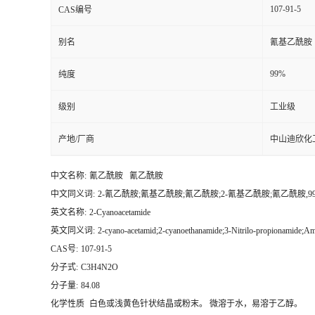
107-91-5
CAS编号
留
别名
氰基乙酰胺
言
99%
纯度
级别
工业级
产地/厂商
中山迪欣化
中文名称:
氰乙酰胺 氰乙酰胺
中文同义词:
2-氰乙酰胺;氰基乙酰胺;氰乙酰胺;2-氰基乙酰胺;氰乙酰胺,99
英文名称:
2-Cyanoacetamide
英文同义词:
2-cyano-acetamid;2-cyanoethanamide;3-Nitrilo-propionamide;Am
CAS号:
107-91-5
分子式:
C3H4N2O
分子量:
84.08
化学性质
白色或浅黄色针状结晶或粉末。 微溶于水，易溶于乙醇。