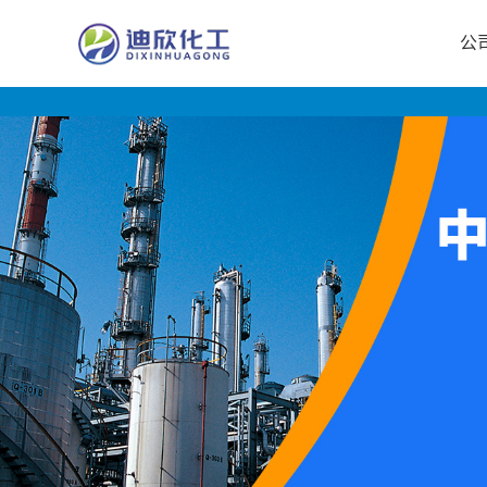
公
公
司
首
页
公
司
介
绍