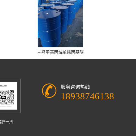
三羟甲基丙烷单烯丙基醚
服务咨询热线
18938746138
信扫一扫