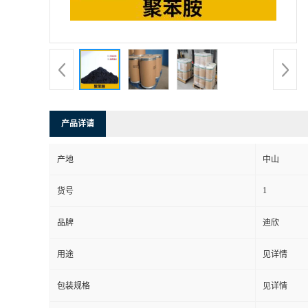
书
荣
誉
产品详请
联
产地
中山
系
1
货号
方
品牌
迪欣
式
用途
见详情
在
包装规格
见详情
线