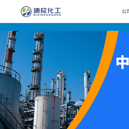
公
公
司
首
页
公
司
介
绍