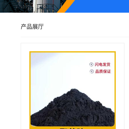
公
司
产品展厅
动
态
产
品
展
厅
证