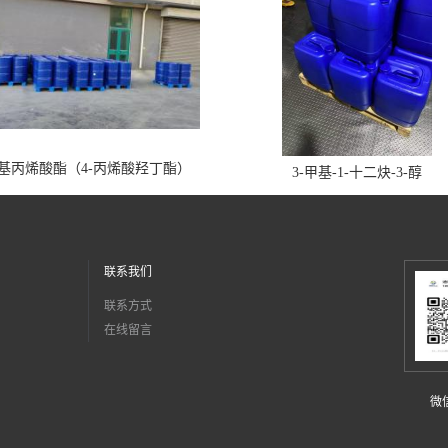
丁基丙烯酸酯（4-丙烯酸羟丁酯）
3-甲基-1-十二炔-3-醇
联系我们
联系方式
在线留言
微