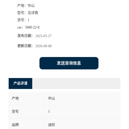
产地：
中山
书
型号：
见详情
货号：
1
荣
cas：
5080-22-8
发布日期：
2023-05-27
誉
更新日期：
2026-08-08
联
发送咨询信息
系
方
产品详请
式
产地
中山
在
1
货号
品牌
迪欣
线