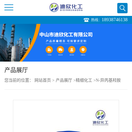
18938746138
热线：
公
司
首
页
产品展厅
您当前的位置：
网站首页
>
产品展厅
>
精细化工
>
N-异丙基羟胺
公
司
介
绍