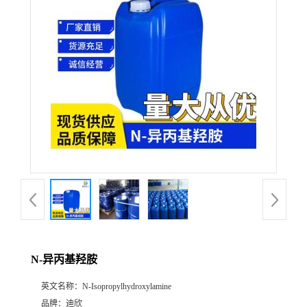
公
司
动
态
产
品
展
N-异丙基羟胺
厅
英文名称：
N-Isopropylhydroxylamine
证
品牌：
迪欣