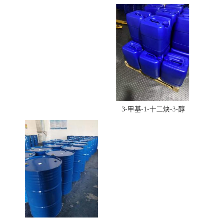
酸羟丁酯）
3-甲基-1-十二炔-3-醇