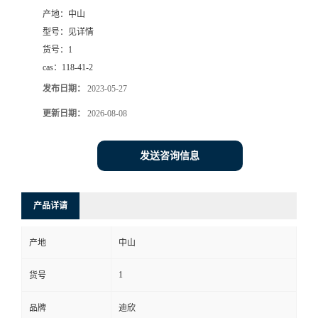
产地：
中山
书
型号：
见详情
货号：
1
荣
cas：
118-41-2
发布日期：
2023-05-27
誉
更新日期：
2026-08-08
联
发送咨询信息
系
方
产品详请
式
产地
中山
在
1
货号
品牌
迪欣
线