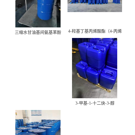
4-羟基丁基丙烯酸酯（4-丙烯
三缩水甘油基间氨基苯酚
酸羟丁酯）
3-甲基-1-十二炔-3-醇