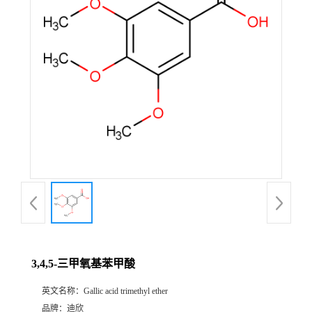
公
司
动
态
产
品
展
3,4,5-三甲氧基苯甲酸
厅
英文名称：
Gallic acid trimethyl ether
证
品牌：
迪欣