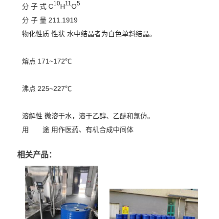
10
11
5
分 子 式 C
H
O
分 子 量 211.1919
物化性质 性状 水中结晶者为白色单斜结晶。
熔点 171~172℃
沸点 225~227℃
溶解性 微溶于水，溶于乙醇、乙醚和氯仿。
用 途 用作医药、有机合成中间体
相关产品：