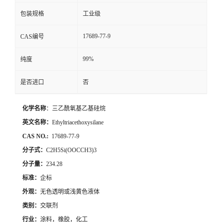
包装规格
工业级
留
17689-77-9
CAS编号
言
99%
纯度
是否进口
否
化学名称
：三乙酰氧基乙基硅烷
英文名称：
Ethyltriacethoxysilane
CAS NO.:
17689-77-9
分子式：
C2H5Si(OOCCH3)3
分子量：
234.28
标准：
企标
外观：
无色透明或浅黄色液体
类别：
交联剂
行业：
涂料，橡胶，化工