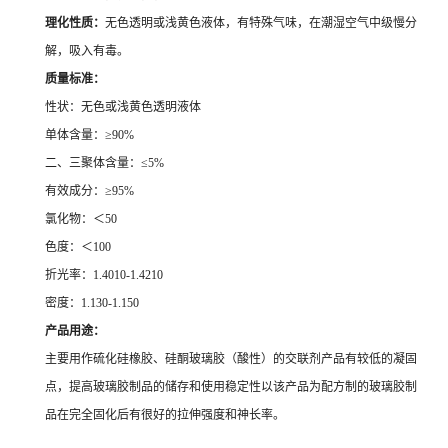
理化性质：
无色透明或浅黄色液体，有特殊气味，在潮湿空气中级慢分
解，吸入有毒。
质量标准：
性状：无色或浅黄色透明液体
单体含量：≥
90%
二、三聚体含量：≤
5%
有效成分：≥
95%
氯化物：＜
50
色度：＜
100
折光率：
1.4010-1.4210
密度：
1.130-1.150
产品用途：
主要用作硫化硅橡胶、硅酮玻璃胶（酸性）的交联剂产品有较低的凝固
点，提高玻璃胶制品的储存和使用稳定性以该产品为配方制的玻璃胶制
品在完全固化后有很好的拉伸强度和神长率。