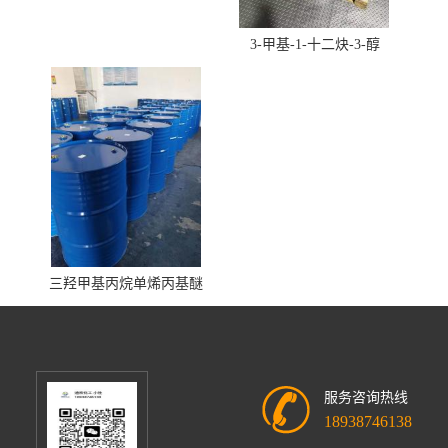
3-甲基-1-十二炔-3-醇
三羟甲基丙烷单烯丙基醚
服务咨询热线
18938746138