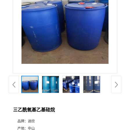
公
司
动
态
产
品
展
三乙酰氧基乙基硅烷
厅
品牌：
迪欣
证
产地：
中山