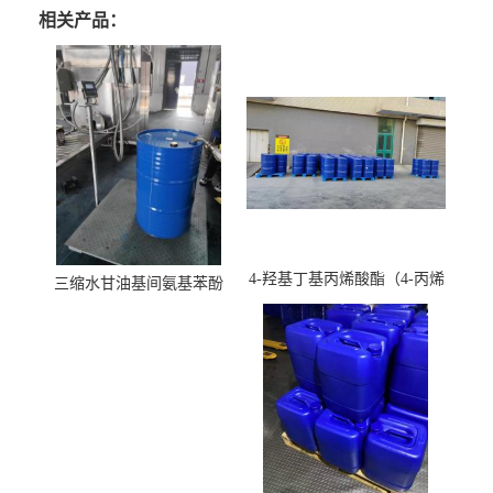
相关产品：
4-羟基丁基丙烯酸酯（4-丙烯
三缩水甘油基间氨基苯酚
酸羟丁酯）