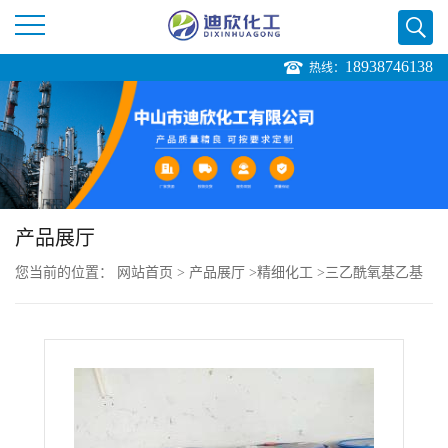
18938746138
热线：
公
司
首
页
产品展厅
您当前的位置：
网站首页
>
产品展厅
>
精细化工
>
三乙酰氧基乙基
公
硅烷
司
介
绍