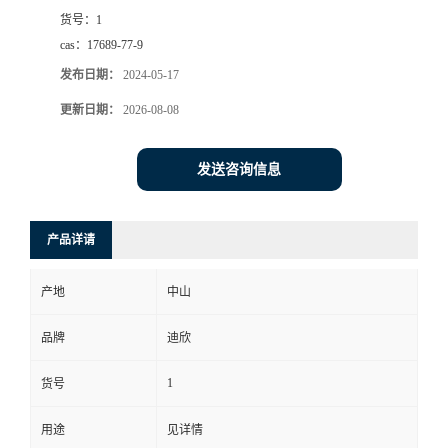
货号：
1
书
cas：
17689-77-9
发布日期：
2024-05-17
荣
更新日期：
2026-08-08
誉
发送咨询信息
联
系
产品详请
方
产地
中山
式
品牌
迪欣
1
货号
在
用途
见详情
线