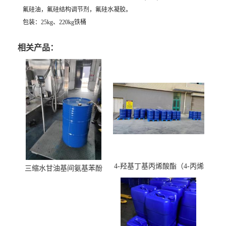
氟硅油，氟硅结构调节剂，氟硅水凝胶。
包装：25kg、220kg铁桶
相关产品：
4-羟基丁基丙烯酸酯（4-丙烯
三缩水甘油基间氨基苯酚
酸羟丁酯）