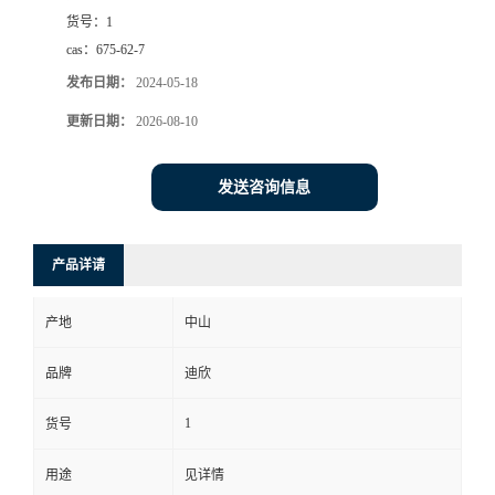
货号：
1
书
cas：
675-62-7
发布日期：
2024-05-18
荣
更新日期：
2026-08-10
誉
发送咨询信息
联
系
产品详请
方
产地
中山
式
品牌
迪欣
1
货号
在
用途
见详情
线