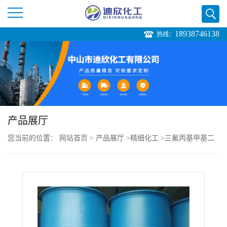
18938746138
热线：
公
司
首
页
产品展厅
您当前的位置：
网站首页
>
产品展厅
>
精细化工
>
三氟丙基甲基二
公
氯硅烷
司
介
绍