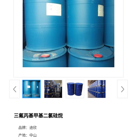
公
司
动
态
产
品
展
三氟丙基甲基二氯硅烷
厅
品牌：
迪欣
证
产地：
中山