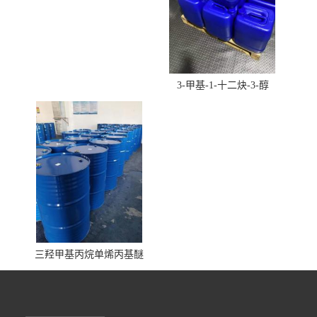
3-甲基-1-十二炔-3-醇
三羟甲基丙烷单烯丙基醚