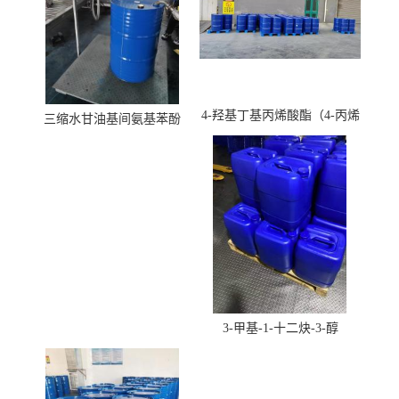
4-羟基丁基丙烯酸酯（4-丙烯
三缩水甘油基间氨基苯酚
酸羟丁酯）
3-甲基-1-十二炔-3-醇