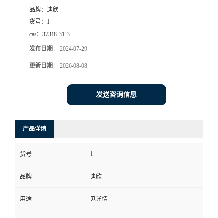
品牌：
迪欣
书
货号：
1
cas：
37318-31-3
荣
发布日期：
2024-07-29
誉
更新日期：
2026-08-08
联
发送咨询信息
系
产品详请
方
1
货号
式
品牌
迪欣
在
用途
见详情
线