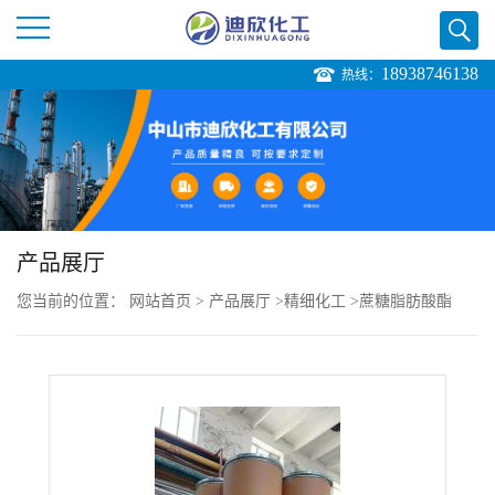
18938746138
热线：
公
司
首
页
产品展厅
您当前的位置：
网站首页
>
产品展厅
>
精细化工
>
蔗糖脂肪酸酯
公
司
介
绍