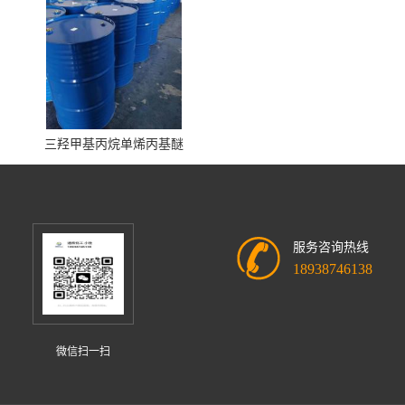
三羟甲基丙烷单烯丙基醚
服务咨询热线
18938746138
微信扫一扫