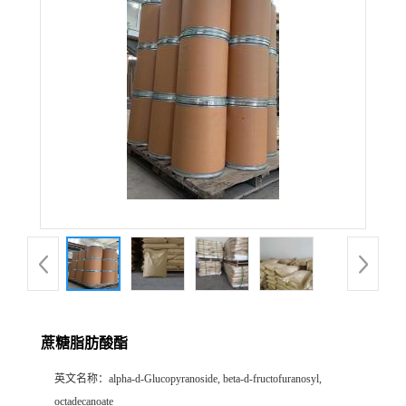
公
司
动
态
产
品
展
蔗糖脂肪酸酯
厅
英文名称：
alpha-d-Glucopyranoside, beta-d-fructofuranosyl,
证
octadecanoate