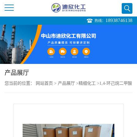
18938746138
热线：
公
司
首
页
产品展厅
您当前的位置：
网站首页
>
产品展厅
>
精细化工
>
1,4-环己烷二甲酸
公
司
介
绍