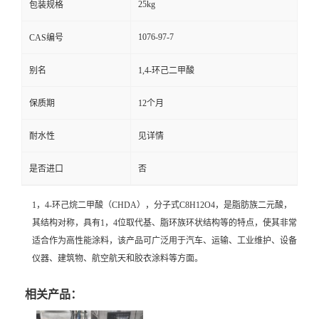
25kg
包装规格
留
1076-97-7
CAS编号
言
别名
1,4-环己二甲酸
保质期
12个月
耐水性
见详情
是否进口
否
1，4-环己烷二甲酸（CHDA），分子式C8H12O4，是脂肪族二元酸，
其结构对称，具有1，4位取代基、脂环族环状结构等的特点，使其非常
适合作为高性能涂料，该产品可广泛用于汽车、运输、工业维护、设备
仪器、建筑物、航空航天和胶衣涂料等方面。
相关产品：