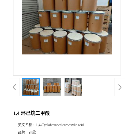
公
司
动
态
产
品
展
1,4-环己烷二甲酸
厅
英文名称：
1,4-Cyclohexanedicarboxylic acid
证
品牌：
迪欣