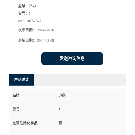
型号：
25kg
书
货号：
1
cas：
1076-97-7
荣
发布日期：
2024-08-26
誉
更新日期：
2026-08-08
联
发送咨询信息
系
产品详请
方
品牌
迪欣
式
1
货号
在
是否危险化学品
否
线