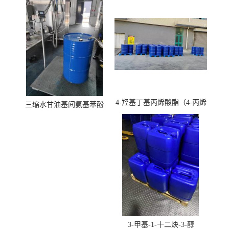
4-羟基丁基丙烯酸酯（4-丙烯
三缩水甘油基间氨基苯酚
酸羟丁酯）
3-甲基-1-十二炔-3-醇