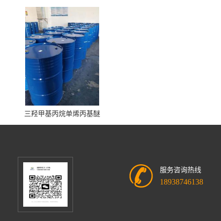
三羟甲基丙烷单烯丙基醚
服务咨询热线
18938746138