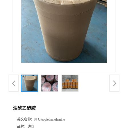
公
司
动
态
产
品
展
油酰乙醇胺
厅
英文名称：
N-Oleoylethanolamine
证
品牌：
迪欣