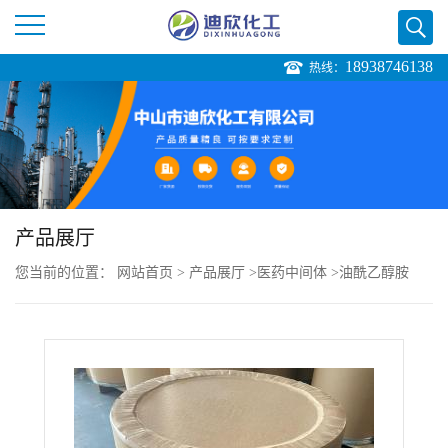
18938746138
热线：
公
司
首
页
产品展厅
您当前的位置：
网站首页
>
产品展厅
>
医药中间体
>
油酰乙醇胺
公
司
介
绍