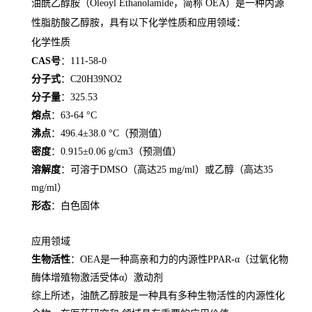
油酰乙醇胺（Oleoyl Ethanolamide，简称 OEA）是一种内源
性脂肪酸乙醇胺，具有以下化学性质和应用领域：
化学性质
CAS号
：111-58-0
分子式
：C20H39NO2
分子量
：325.53
熔点
：63-64 °C
沸点
：496.4±38.0 °C（预测值）
密度
：0.915±0.06 g/cm3（预测值）
溶解度
：可溶于DMSO（高达25 mg/ml）或乙醇（高达35
mg/ml）
形态
：白色固体
应用领域
生物活性
：OEA是一种高亲和力的内源性PPAR-α（过氧化物
酶体增殖物激活受体α）激动剂
综上所述，油酰乙醇胺是一种具有多种生物活性的内源性化