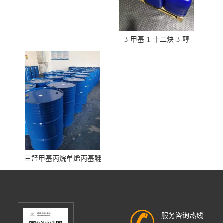
3-甲基-1-十二炔-3-醇
三羟甲基丙烷单烯丙基醚
服务咨询热线