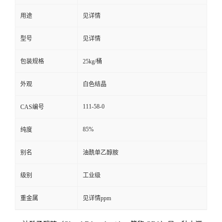
用途
见详情
留
型号
见详情
言
包装规格
25kg/桶
外观
白色结晶
111-58-0
CAS编号
85%
纯度
别名
油酰单乙醇胺
级别
工业级
重金属
见详情ppm