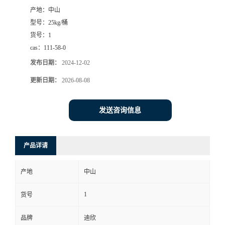
产地：
中山
书
型号：
25kg/桶
货号：
1
荣
cas：
111-58-0
发布日期：
2024-12-02
誉
更新日期：
2026-08-08
联
发送咨询信息
系
方
产品详请
式
产地
中山
在
1
货号
品牌
迪欣
线