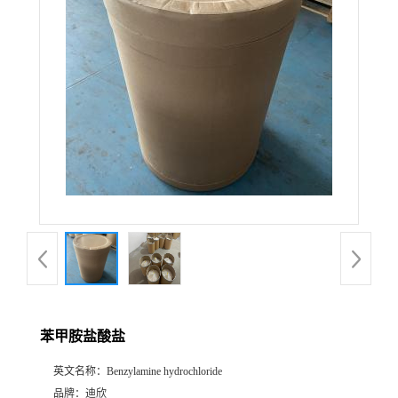
公
司
动
态
产
品
展
苯甲胺盐酸盐
厅
英文名称：
Benzylamine hydrochloride
证
品牌：
迪欣