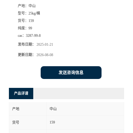
产地：
中山
书
型号：
25kg/桶
货号：
159
荣
纯度：
99
cas：
3287-99-8
誉
发布日期：
2025-01-21
联
更新日期：
2026-08-08
系
发送咨询信息
方
产品详请
式
产地
中山
在
159
货号
线