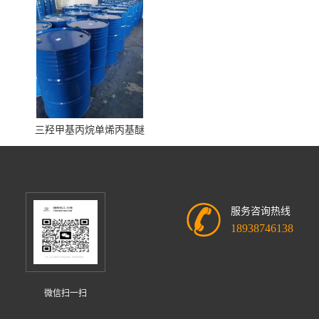
三羟甲基丙烷单烯丙基醚
服务咨询热线
18938746138
微信扫一扫