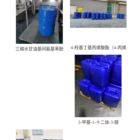
4-羟基丁基丙烯酸酯（4-丙烯
三缩水甘油基间氨基苯酚
酸羟丁酯）
3-甲基-1-十二炔-3-醇