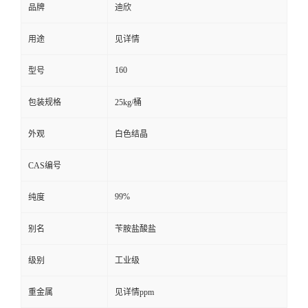
品牌
迪欣
留
用途
见详情
言
160
型号
包装规格
25kg/桶
外观
白色结晶
CAS编号
99%
纯度
别名
苄胺盐酸盐
级别
工业级
重金属
见详情ppm