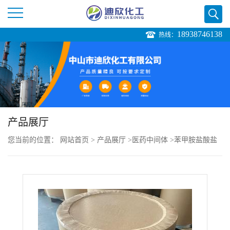
18938746138
热线：
公
司
首
页
产品展厅
您当前的位置：
网站首页
>
产品展厅
>
医药中间体
>
苯甲胺盐酸盐
公
司
介
绍