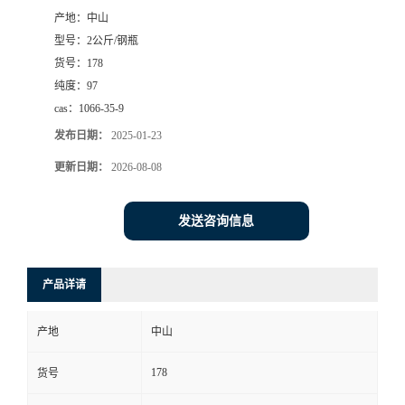
产地：
中山
书
型号：
2公斤/钢瓶
货号：
178
荣
纯度：
97
cas：
1066-35-9
誉
发布日期：
2025-01-23
联
更新日期：
2026-08-08
系
发送咨询信息
方
产品详请
式
产地
中山
在
178
货号
线