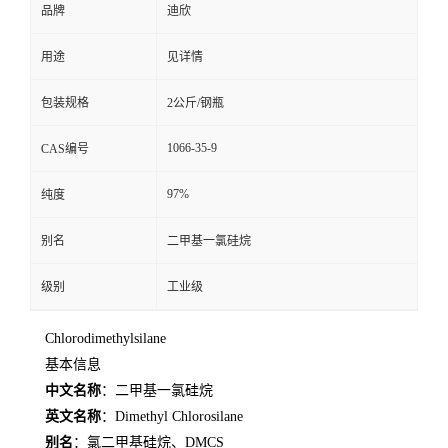
品牌
迪欣
留
用途
见详情
言
包装规格
2公斤/钢瓶
1066-35-9
CAS编号
97%
纯度
别名
二甲基一氯硅烷
级别
工业级
Chlorodimethylsilane
基本信息
中文名称
：二甲基一氯硅烷
英文名称
：Dimethyl Chlorosilane
别名
：氯二甲基硅烷、DMCS