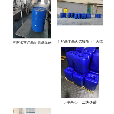
4-羟基丁基丙烯酸酯（4-丙烯
三缩水甘油基间氨基苯酚
酸羟丁酯）
3-甲基-1-十二炔-3-醇