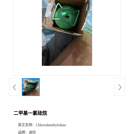
公
司
动
态
产
品
展
二甲基一氯硅烷
厅
英文名称：
Chlorodimethylsilane
证
品牌：
迪欣