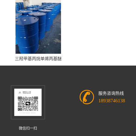
三羟甲基丙烷单烯丙基醚
服务咨询热线
18938746138
微信扫一扫