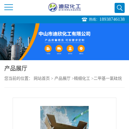
18938746138
热线：
公
司
首
页
产品展厅
您当前的位置：
网站首页
>
产品展厅
>
精细化工
>
二甲基一氯硅烷
公
司
介
绍