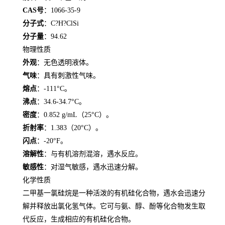
CAS号
：1066-35-9
分子式
：C?H?ClSi
分子量
：94.62
物理性质
外观
：无色透明液体。
气味
：具有刺激性气味。
熔点
：-111°C。
沸点
：34.6-34.7°C。
密度
：0.852 g/mL（25°C）。
折射率
：1.383（20°C）。
闪点
：-20°F。
溶解性
：与有机溶剂混溶，遇水反应。
敏感性
：对湿气敏感，遇水迅速分解。
化学性质
二甲基一氯硅烷是一种活泼的有机硅化合物，遇水会迅速分
解并释放出氯化氢气体。它可与氨、醇、酚等化合物发生取
代反应，生成相应的有机硅化合物。