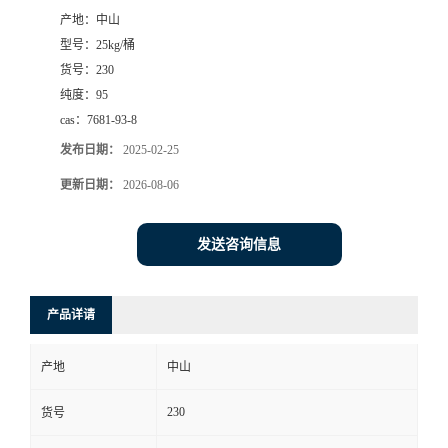
产地：
中山
书
型号：
25kg/桶
货号：
230
荣
纯度：
95
cas：
7681-93-8
誉
发布日期：
2025-02-25
联
更新日期：
2026-08-06
系
发送咨询信息
方
产品详请
式
产地
中山
在
230
货号
线