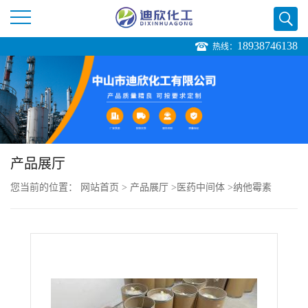
18938746138
热线：
公
司
首
页
产品展厅
您当前的位置：
网站首页
>
产品展厅
>
医药中间体
>
纳他霉素
公
司
介
绍