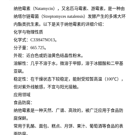
纳他霉素（Natamycin），又名匹马霉素、游霉素，是一种由
纳塔尔链霉菌（Streptomyces natalensis）发酵产生的多烯大环
内酯类抗生素。以下是关于纳他霉素的详细介绍：
化学与物理性质
化学式
：C33H47NO13。
分子量
：665.725。
外观
：近白色或奶油黄色结晶性粉末。
溶解性
：几乎不溶于水，微溶于甲醇，溶于冰醋酸和二甲基
亚砜。
稳定性
：在干燥状态下较稳定，能耐受短暂高温（100℃），
但对紫外线敏感，不宜与阳光接触。
应用领域
食品防腐
：
纳他霉素是一种天然、广谱、高效的，被广泛应用于食品防
腐保鲜。
常用于乳酪、面包、糕点、月饼、果汁、葡萄酒等食品的表
面防腐。