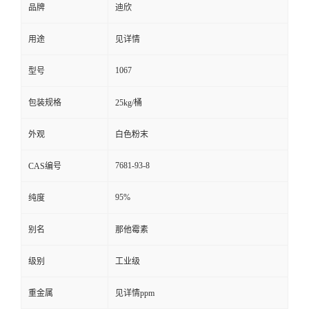
品牌
迪欣
留
用途
见详情
言
1067
型号
包装规格
25kg/桶
外观
白色粉末
7681-93-8
CAS编号
95%
纯度
别名
那他霉素
级别
工业级
重金属
见详情ppm