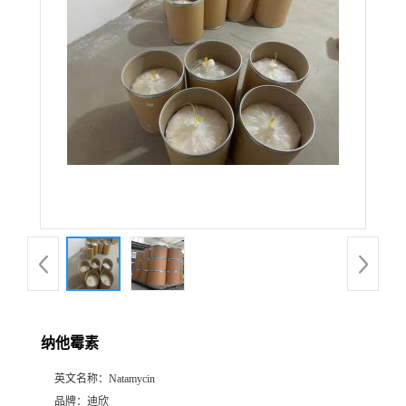
公
司
动
态
产
品
展
纳他霉素
厅
英文名称：
Natamycin
证
品牌：
迪欣