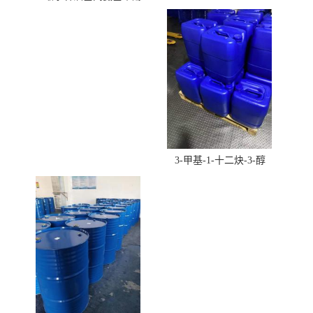
酸羟丁酯）
3-甲基-1-十二炔-3-醇