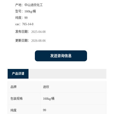
产地：
中山迪欣化工
书
型号：
160kg/桶
纯度：
99
荣
cas：
765-14-0
发布日期：
2025-04-08
誉
更新日期：
2026-08-06
联
发送咨询信息
系
方
产品详请
式
品牌
迪欣
在
包装规格
160kg/桶
99
纯度
线