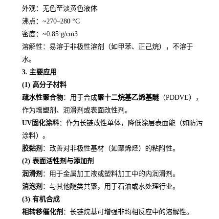
外观：无色至淡黄色液体
沸点：~270–280 °C
密度：~0.85 g/cm3
溶解性：易溶于非极性溶剂（如甲苯、正己烷），不溶于
水。
3. 主要应用
(1) 高分子材料
疏水性聚合物
：用于合成
聚十二烷基乙烯基醚
（PDDVE），
作为增塑剂、润滑剂或表面改性剂。
UV固化涂料
：作为长链改性单体，降低涂层表面能（如防污
涂料）。
胶黏剂
：改善对非极性基材（如聚烯烃）的粘附性。
(2) 表面活性剂与添加剂
润滑剂
：用于金属加工液或塑料加工中的内润滑剂。
消泡剂
：与其他醚类共聚，用于石油或水处理行业。
(3) 有机合成
相转移催化剂
：长链烷基可增强非均相反应中的溶解性。