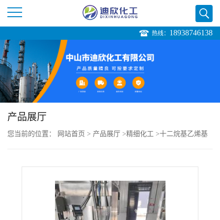
18938746138
热线：
公
司
首
页
产品展厅
您当前的位置：
网站首页
>
产品展厅
>
精细化工
>
十二烷基乙烯基
公
醚
司
介
绍