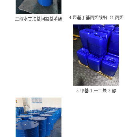
4-羟基丁基丙烯酸酯（4-丙烯
三缩水甘油基间氨基苯酚
酸羟丁酯）
3-甲基-1-十二炔-3-醇