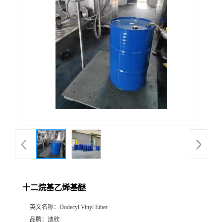
公
司
动
态
产
品
展
十二烷基乙烯基醚
厅
英文名称：
Dodecyl Vinyl Ether
证
品牌：
迪欣