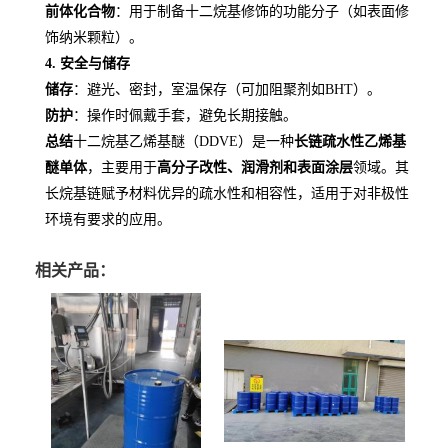
前体化合物
：用于制备十二烷基修饰的功能分子（如表面修
饰纳米颗粒）。
4. 安全与储存
储存
：避光、密封，室温保存（可加阻聚剂如BHT）。
防护
：操作时佩戴手套，避免长期接触。
总结
十二烷基乙烯基醚（DDVE）是一种
长链疏水性乙烯基
醚单体
，主要用于
高分子改性、润滑剂和表面涂层
领域。其
长烷基链赋予材料优异的疏水性和相容性，适用于对非极性
环境有要求的应用。
相关产品：