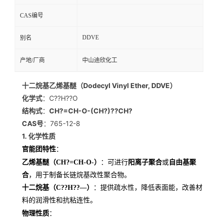
CAS编号
留
DDVE
别名
言
产地/厂商
中山迪欣化工
十二烷基乙烯基醚（Dodecyl Vinyl Ether, DDVE）
化学式
：C??H??O
结构式
：
CH?=CH-O-(CH?)??CH?
CAS号
：765-12-8
1. 化学性质
官能团特性
：
乙烯基醚（CH?=CH-O-）
：可进行
阳离子聚合
或
自由基聚
合
，用于制备长链烷基改性聚合物。
十二烷基（C??H??—）
：提供疏水性，降低表面能，改善材
料的润滑性和抗粘连性。
物理性质
：