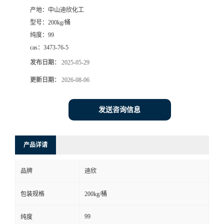
产地：
中山迪欣化工
书
型号：
200kg/桶
纯度：
99
荣
cas：
3473-76-5
发布日期：
2025-05-29
誉
更新日期：
2026-08-06
联
发送咨询信息
系
方
产品详请
式
品牌
迪欣
在
包装规格
200kg/桶
99
纯度
线