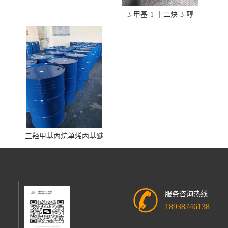
3-甲基-1-十二炔-3-醇
三羟甲基丙烷单烯丙基醚
服务咨询热线
18938746138