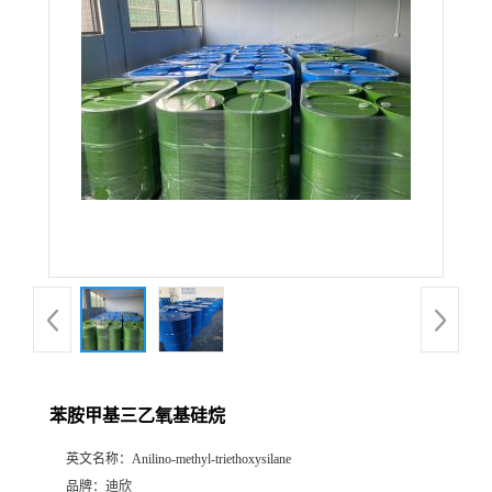
公
司
动
态
产
品
展
苯胺甲基三乙氧基硅烷
厅
英文名称：
Anilino-methyl-triethoxysilane
证
品牌：
迪欣