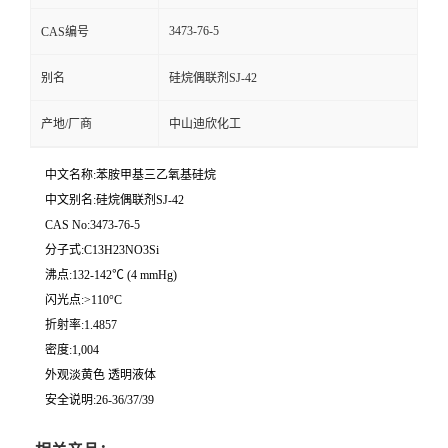
3473-76-5
CAS编号
留
别名
硅烷偶联剂SJ-42
言
产地/厂商
中山迪欣化工
中文名称:苯胺甲基三乙氧基硅烷
中文别名:硅烷偶联剂SJ-42
CAS No:3473-76-5
分子式:C13H23NO3Si
沸点:132-142℃ (4 mmHg)
闪光点:>110°C
折射率:1.4857
密度:1,004
外观淡黄色 透明液体
安全说明:26-36/37/39