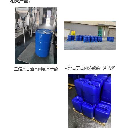
相关产品：
4-羟基丁基丙烯酸酯（4-丙烯
三缩水甘油基间氨基苯酚
酸羟丁酯）