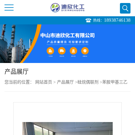
18938746138
热线：
公
司
首
页
产品展厅
您当前的位置：
网站首页
>
产品展厅
>
硅烷偶联剂
>
苯胺甲基三乙
公
氧基硅烷
司
介
绍