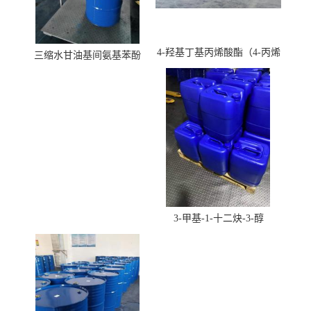
4-羟基丁基丙烯酸酯（4-丙烯
三缩水甘油基间氨基苯酚
酸羟丁酯）
3-甲基-1-十二炔-3-醇