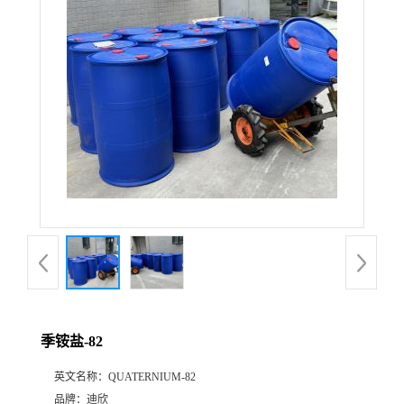
公
司
动
态
产
品
展
季铵盐-82
厅
英文名称：
QUATERNIUM-82
证
品牌：
迪欣