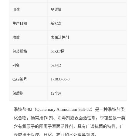
用途
见详情
留
生产日期
新批次
言
功效
表面活性剂
包装规格
50KG/桶
Salt-82
别名
173833-36-8
CAS编号
保质期
12个月
季铵盐-82（Quaternary Ammonium Salt-82）是一种
季铵盐类
化合物
，通常用作
剂、消毒剂或表面活性剂
。季铵盐是一类
含有氮原子的阳离子表面活性剂，具有广谱抗菌
的特性，广
泛应用于医疗、日化、农业和水处理等领域。