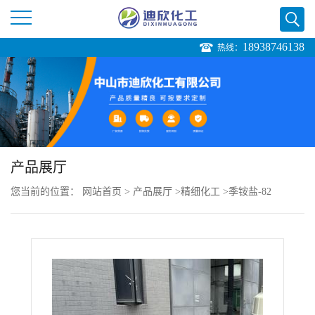
18938746138
热线：
公
司
首
页
产品展厅
您当前的位置：
网站首页
>
产品展厅
>
精细化工
>
季铵盐-82
公
司
介
绍