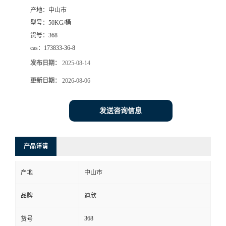
产地：
中山市
书
型号：
50KG/桶
货号：
368
荣
cas：
173833-36-8
发布日期：
2025-08-14
誉
更新日期：
2026-08-06
联
发送咨询信息
系
方
产品详请
式
产地
中山市
在
品牌
迪欣
368
货号
线