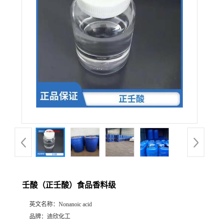
公
司
动
态
产
品
展
壬酸（正壬酸）食品香料级
厅
英文名称：
Nonanoic acid
证
品牌：
迪欣化工