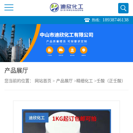
18938746138
热线：
公
司
首
页
产品展厅
您当前的位置：
网站首页
>
产品展厅
>
精细化工
>
壬酸（正壬酸）
公
食品香料级
司
介
绍