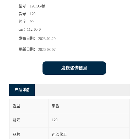
型号：
190KG/桶
书
货号：
129
纯度：
99
荣
cas：
112-05-0
发布日期：
2023-02-20
誉
更新日期：
2026-08-07
联
发送咨询信息
系
方
产品详请
式
香型
果香
在
129
货号
品牌
迪欣化工
线