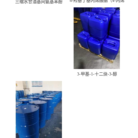
4-羟基丁基丙烯酸酯（4-丙烯
三缩水甘油基间氨基苯酚
酸羟丁酯）
3-甲基-1-十二炔-3-醇