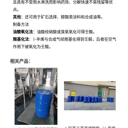
且具有不受雨水淋洗而影响药效、分解快速不易残留等优
点。
其他
：还可用于矿石选择、醇酸类涂料和合成油等。
制备方法
油酸氧化法
：油酸经硝酸或臭氧氧化可得壬酸。
羰基化法
：1-辛烯与合成气经羰基化得到壬醛，后者在空气
作用下被氧化为壬酸。
相关产品：