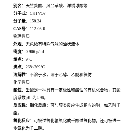
别名
：天竺葵酸、风吕草酸、洋绣球酸等
分子式
：C?H??O?
分子量
：158.24
CAS号
：112-05-0
物理性质
外观
：无色微有特殊气味的油状液体
密度
：0.906 g/mL
熔点
：9°C
沸点
：268~269°C
溶解性
：不溶于水，溶于乙醇、乙醚和氯仿
化学性质
酸性
：壬酸是一种具有一定极性和酸性的有机化合物，其酸
度系数pKa为4.96。
反应性
：
酯化反应
：可与醇类反应生成相应的酯，如乙酸壬
酯。
氧化反应
：可被过氧化氢氧化成壬酸过氧化物，还可被进一
步氧化为壬二酸。