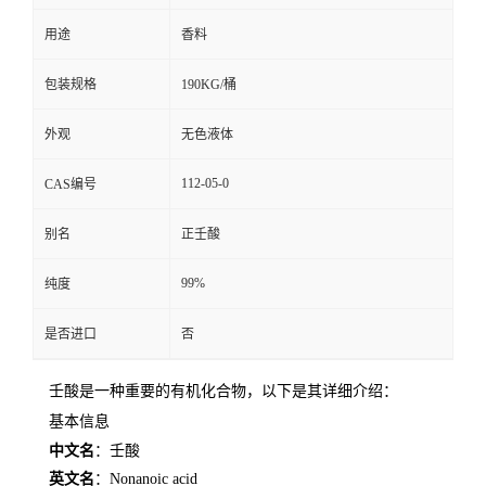
用途
香料
留
包装规格
190KG/桶
言
外观
无色液体
112-05-0
CAS编号
别名
正壬酸
99%
纯度
是否进口
否
壬酸是一种重要的有机化合物，以下是其详细介绍：
基本信息
中文名
：壬酸
英文名
：Nonanoic acid